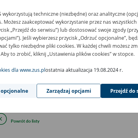
ysokości odsetek należnych z ty
ieprzekazania w terminie skład
 wykorzystują techniczne (niezbędne) oraz analityczne (opc
es. Możesz zaakceptować wykorzystanie przez nas wszystkich 
unduszu emerytalnego
ycisk „Przejdź do serwisu”) lub dostosować swoje zgody (przy
opcjami”). Jeśli wybierzesz przycisk „Odrzuć opcjonalne”, bę
ać tylko niezbędne pliki cookies. W każdej chwili możesz zm
kwietnia
2018
 Aby to zrobić, kliknij „Ustawienia plików cookies” w stopce.
okies dla www.zus.pl
ostatnia aktualizacja 19.08.2024 r.
podstawie art. 47 ust. 10j ustawy z dnia 13 października 1998 r.
łecznych (Dz. U. z 2017 r. poz. 1778 oraz z 2018 r. poz. 106, 138,
esie od dnia 1 kwietnia 2018 r. do dnia 30 czerwca 2018 r. wyso
 opcjonalne
Zarządzaj opcjami
Przejdź do 
przekazania w terminie składek do otwartego funduszu emeryta
Powrót do listy