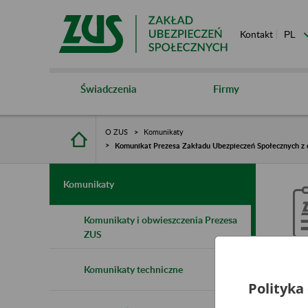
Kontakt
Świadczenia
Firmy
O ZUS
Komunikaty
Komunikat Prezesa Zakładu Ubezpieczeń Społecznych z d
Komunikaty
Komunikaty i obwieszczenia Prezesa
ZUS
K
Komunikaty techniczne
S
Polityka