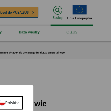
loguj do
PUE/eZUS
Szukaj
y
Baza wiedzy
O ZUS
erminie składek do otwartego funduszu emerytalnego
zpieczeń
 r. w sprawie
Polski