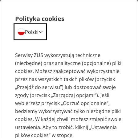
Polityka cookies
Polski
Menu
Szukaj
Serwisy ZUS wykorzystują techniczne
(niezbędne) oraz analityczne (opcjonalne) pliki
cookies. Możesz zaakceptować wykorzystanie
Komunikaty
przez nas wszystkich takich plików (przycisk
„Przejdź do serwisu”) lub dostosować swoje
zgody (przycisk „Zarządzaj opcjami”). Jeśli
wybierzesz przycisk „Odrzuć opcjonalne”,
będziemy wykorzystywać tylko niezbędne pliki
cookies. W każdej chwili możesz zmienić swoje
Ograniczenia w dostępie do usługi
ustawienia. Aby to zrobić, kliknij „Ustawienia
samodzielnego tworzenia potwierdzeń na
plików cookies” w stopce.