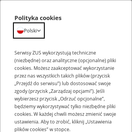
Polityka cookies
Polski
Menu
Szukaj
Serwisy ZUS wykorzystują techniczne
(niezbędne) oraz analityczne (opcjonalne) pliki
cookies. Możesz zaakceptować wykorzystanie
Komunikaty
przez nas wszystkich takich plików (przycisk
„Przejdź do serwisu”) lub dostosować swoje
zgody (przycisk „Zarządzaj opcjami”). Jeśli
wybierzesz przycisk „Odrzuć opcjonalne”,
będziemy wykorzystywać tylko niezbędne pliki
cookies. W każdej chwili możesz zmienić swoje
Przerwa w dostępie do systemu
ustawienia. Aby to zrobić, kliknij „Ustawienia
bankowości internetowej BOŚBank24
plików cookies” w stopce.