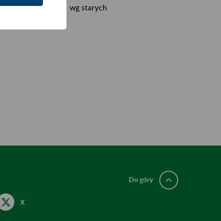
onej na styczeń br. wg starych
ch zasad MDG+.
Do góry
X