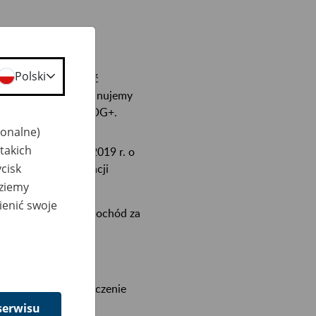
Polski
r., mogą występować
ik. W tym czasie planujemy
zanej z projektem MDG+.
jonalne)
takich
z dnia 12 grudnia 2019 r. o
cisk
Krajowej Administracji
dziemy
ienić swoje
ględnią nowe dane: dochód za
podziale na formy
tóry umożliwia wyliczenie
h zasad MDG+;
serwisu