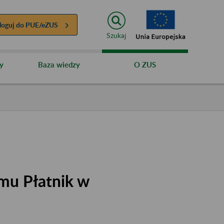
loguj do
PUE/eZUS
Szukaj
y
Baza wiedzy
O ZUS
mu Płatnik w