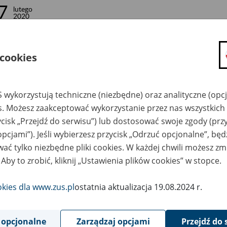
7
lutego
2020
 cookies
ormujemy, że w godzinach 18:00 – 23:30 w dniu 28 lutego 2020 
aniczenia w komunikacji elektronicznej z ZUS w programie Płatn
ożenie nowej metryki 192 dla wersji 10.02.002 programu, zwią
 wykorzystują techniczne (niezbędne) oraz analityczne (opc
es. Możesz zaakceptować wykorzystanie przez nas wszystkich 
rogramie Płatnik udostępniamy zmiany, które wynikają z ustawy 
ycisk „Przejdź do serwisu”) lub dostosować swoje zgody (przy
anie ustawy o systemie ubezpieczeń społecznych oraz ustawy o 
rbowej (Dz. U. z 2019 r. poz. 2550) – tzw. MDG+, tj.:
opcjami”). Jeśli wybierzesz przycisk „Odrzuć opcjonalne”, bę
ać tylko niezbędne pliki cookies. W każdej chwili możesz zm
zmienione formularze ZUS DRA cz.II i ZUS RCA cz.II, które uwz
 Aby to zrobić, kliknij „Ustawienia plików cookies” w stopce.
poprzedni rok kalendarzowy oraz kwoty przychodu i dochodu w 
opodatkowania obowiązujące w ubiegłym roku kalendarzowym;
okies dla www.zus.pl
ostatnia aktualizacja 19.08.2024 r.
zmienione reguły weryfikacji dla nowych dokumentów;
zmieniony kalkulator do obliczania podstawy wymiaru składek, k
podstawy wymiaru składek wg starych zasad MDG oraz nowyc
 opcjonalne
Zarządzaj opcjami
Przejdź do 