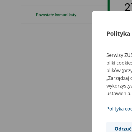
2
Pozostałe komunikaty
Polityka
Inf
ogr
wdr
Serwisy ZUS
pliki cooki
W p
plików (prz
zmi
Ska
„Zarządzaj 
wykorzystyw
ustawienia.
Polityka co
Odrzuć