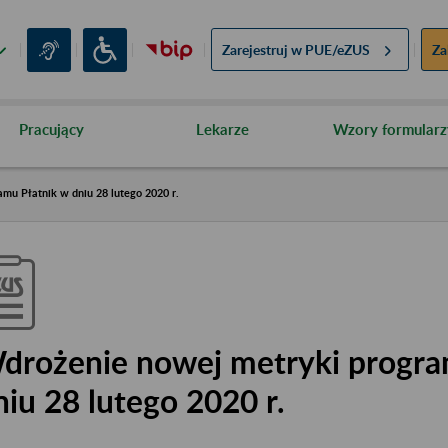
Zarejestruj w
PUE/eZUS
Za
Pracujący
Lekarze
Wzory formularz
mu Płatnik w dniu 28 lutego 2020 r.
drożenie nowej metryki progra
niu 28 lutego 2020 r.