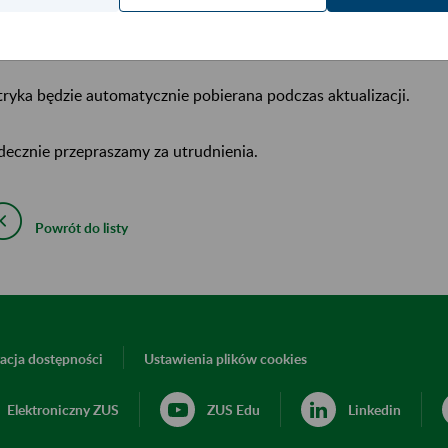
wizualizację w kartotece dwóch podstaw wymiaru składek – ustal
zasad MDG oraz ustalonej na okres luty-grudzień br. wg nowy
ryka będzie automatycznie pobierana podczas aktualizacji.
decznie przepraszamy za utrudnienia.
Powrót do listy
acja dostępności
Ustawienia plików cookies
Elektroniczny ZUS
ZUS Edu
Linkedin