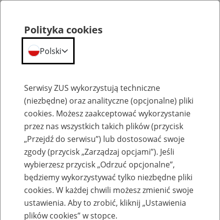
Polityka cookies
Polski
Menu
Szukaj
Serwisy ZUS wykorzystują techniczne
(niezbędne) oraz analityczne (opcjonalne) pliki
cookies. Możesz zaakceptować wykorzystanie
Komunikaty
przez nas wszystkich takich plików (przycisk
„Przejdź do serwisu”) lub dostosować swoje
zgody (przycisk „Zarządzaj opcjami”). Jeśli
wybierzesz przycisk „Odrzuć opcjonalne”,
będziemy wykorzystywać tylko niezbędne pliki
cookies. W każdej chwili możesz zmienić swoje
Wnioski o świadczenie interwencyjne
ustawienia. Aby to zrobić, kliknij „Ustawienia
można składać w punktach mobilnych
plików cookies” w stopce.