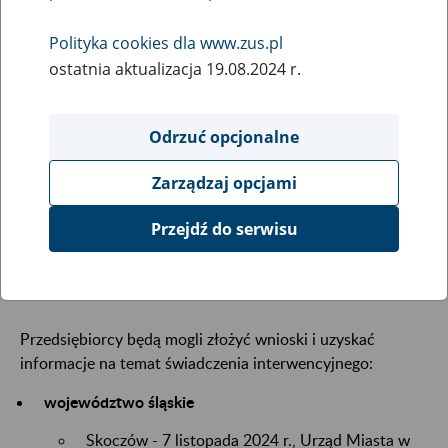
29
października
Polityka cookies dla www.zus.pl
2024
ostatnia aktualizacja 19.08.2024 r.
Odrzuć opcjonalne
Przedsiębiorcy, którzy ucierpieli podczas powodzi
mogą składać wnioski o świadczenie interwencyjne
Zarządzaj opcjami
w punktach mobilnych. Uruchomiliśmy je, aby
usprawnić obsługę klientów oraz aby wsparcie
Przejdź do serwisu
trafiło do poszkodowanych przedsiębiorców jak
najszybciej.
Przedsiębiorcy będą mogli złożyć wnioski i uzyskać
informacje na temat świadczenia interwencyjnego:
województwo śląskie
Skoczów - 7 listopada 2024 r., Urząd Miasta w