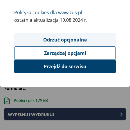
Opis:
Wywiad zawodowy
Polityka cookies dla www.zus.pl
Aktualizacja formularza: 5 listopada 2021 r.
ostatnia aktualizacja 19.08.2024 r.
Aby wypełnić i wydrukować formularz na komputerze,
skorzystaj z pliku „Wypełnij i wydrukuj”.
Najpierw zapisz go
Odrzuć opcjonalne
na komputerze
, a potem wypełnij w programie Adobe
Reader (darmowy) lub Adobe Acrobat. Przeglądarki
Zarządzaj opcjami
internetowe (np. Chrome, Edge, Safari, Internet Explorer)
nie zapewniają odpowiedniej walidacji i dostępności
Przejdź do serwisu
formularzy.
Formularz:
Pobierz plik
179 kB
WYPEŁNIJ I WYDRUKUJ