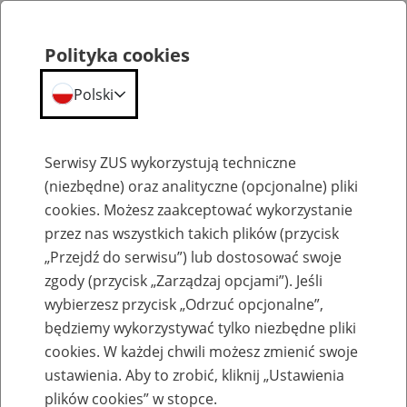
Polityka cookies
Polski
Menu
Szukaj
Serwisy ZUS wykorzystują techniczne
(niezbędne) oraz analityczne (opcjonalne) pliki
cookies. Możesz zaakceptować wykorzystanie
Odroczenie terminu płatności należności likwidowanego funduszu alimentacyjnego z
tytułu wypłaconych świadczeń
przez nas wszystkich takich plików (przycisk
„Przejdź do serwisu”) lub dostosować swoje
zgody (przycisk „Zarządzaj opcjami”). Jeśli
wybierzesz przycisk „Odrzuć opcjonalne”,
będziemy wykorzystywać tylko niezbędne pliki
cookies. W każdej chwili możesz zmienić swoje
Zmiana warunków decyzji o
ustawienia. Aby to zrobić, kliknij „Ustawienia
plików cookies” w stopce.
odroczeniu terminu płatności