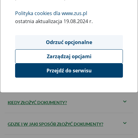
należności likwidowanego funduszu
Polityka cookies dla www.zus.pl
alimentacyjnego z tytułu
ostatnia aktualizacja 19.08.2024 r.
wypłaconych świadczeń
Odrzuć opcjonalne
Zarządzaj opcjami
KOGO DOTYCZY?
Przejdź do serwisu
JAKIE DOKUMENTY SĄ WYMAGANE?
KIEDY ZŁOŻYĆ DOKUMENTY?
GDZIE I W JAKI SPOSÓB ZŁOŻYĆ DOKUMENTY?