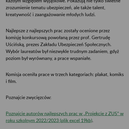
każdym względem wyjątkowe. Pokazują nie tylko świetne
zrozumienie tematu ubezpieczeń, ale także talent,
kreatywność i zaangażowanie młodych ludzi.
Najlepsze z najlepszych prac zostały ocenione przez
komisję konkursową powołaną przez prof. Gertrudę
Uścińską, prezes Zakładu Ubezpieczeń Społecznych.
Wybór laureatów był niezwykle trudnym zadaniem, gdyż
poziom był wyrównany, a prace wspaniałe.
Komisja oceniła prace w trzech kategoriach: plakat, komiks
i film.
Poznajcie zwycięzców:
Poznajcie autorów najlepszych prac w „Projekcie z ZUS” w
roku szkolnym 2022/2023 (plik excel 19kb)
.