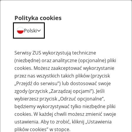
Polityka cookies
Polski
Menu
Szukaj
Serwisy ZUS wykorzystują techniczne
(niezbędne) oraz analityczne (opcjonalne) pliki
cookies. Możesz zaakceptować wykorzystanie
Archiwum konkursu
przez nas wszystkich takich plików (przycisk
„Przejdź do serwisu”) lub dostosować swoje
zgody (przycisk „Zarządzaj opcjami”). Jeśli
wybierzesz przycisk „Odrzuć opcjonalne”,
będziemy wykorzystywać tylko niezbędne pliki
„Projekt z ZUS” – konkurs w roku
cookies. W każdej chwili możesz zmienić swoje
szkolnym 2022/2023
ustawienia. Aby to zrobić, kliknij „Ustawienia
plików cookies” w stopce.