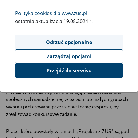
7
czerwca
2023
Polityka cookies dla www.zus.pl
ostatnia aktualizacja 19.08.2024 r.
W tegorocznej edycji „Projektu z ZUS” wzięło udział
kilkuset uczniów z całej Polski – młodych artystów
Odrzuć opcjonalne
plastyków i twórców filmowych. Do etapu centralnego
zakwalifikowało się 39 prac.
Zarządzaj opcjami
Konkursowe zadanie nie było łatwe. Polegało na
Przejdź do serwisu
wykonaniu plakatu, komiksu lub nagraniu filmu, który
wyjaśnia, dlaczego ubezpieczenia społeczne są ważne.
Młodzi twórcy zainspirowani lekcją o ubezpieczeniach
społecznych samodzielnie, w parach lub małych grupach
wybrali preferowaną przez siebie formę ekspresji, by
zrealizować konkursowe zadanie.
Prace, które powstały w ramach „Projektu z ZUS”, są pod