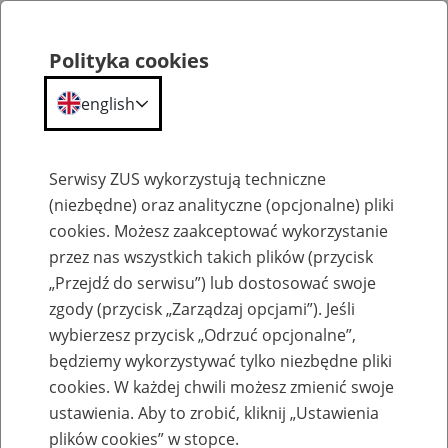
Polityka cookies
english
Menu
Search
Serwisy ZUS wykorzystują techniczne
(niezbędne) oraz analityczne (opcjonalne) pliki
cookies. Możesz zaakceptować wykorzystanie
Komunikaty
przez nas wszystkich takich plików (przycisk
„Przejdź do serwisu”) lub dostosować swoje
zgody (przycisk „Zarządzaj opcjami”). Jeśli
wybierzesz przycisk „Odrzuć opcjonalne”,
będziemy wykorzystywać tylko niezbędne pliki
cookies. W każdej chwili możesz zmienić swoje
Aplikacje Gabinetowe – przypomnienie
ustawienia. Aby to zrobić, kliknij „Ustawienia
dla producentów o zmianach w usługach
plików cookies” w stopce.