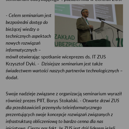
-
Celem seminarium jest
bezpośredni dostęp do
bieżącej wiedzy o
technicznych aspektach
nowych rozwiązań
informatycznych
–
mówił otwierając spotkanie wiceprezes ds. IT ZUS
Krzysztof Dyki. -
Dzisiejsze seminarium jest także
świadectwem wartości naszych partnerów technologicznych
–
dodał.
Swoje nadzieje związane z organizacją seminarium wyraził
również prezes PIIT, Borys Stokalski. -
Otwarte drzwi ZUS
dla przedstawicieli przemysłu teleinformatycznego
prezentujących swoje koncepcje rozwiązań związanych z
infrastrukturą obliczeniową to bardzo cenna dla nas
inicjatywa
.
Cieszy nas fakt, że ZUS jest dziś liderem jeżeli