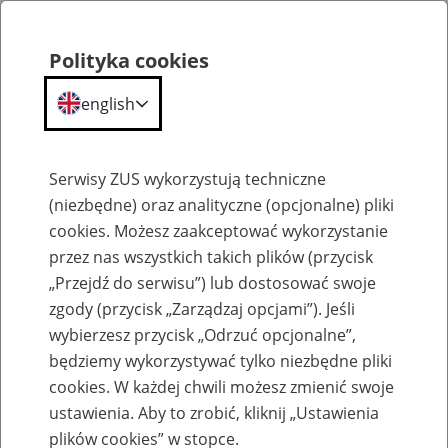
Polityka cookies
english
Menu
Search
Serwisy ZUS wykorzystują techniczne
(niezbędne) oraz analityczne (opcjonalne) pliki
cookies. Możesz zaakceptować wykorzystanie
Komunikaty
przez nas wszystkich takich plików (przycisk
„Przejdź do serwisu”) lub dostosować swoje
zgody (przycisk „Zarządzaj opcjami”). Jeśli
wybierzesz przycisk „Odrzuć opcjonalne”,
będziemy wykorzystywać tylko niezbędne pliki
cookies. W każdej chwili możesz zmienić swoje
Certyfikaty kwalifikowane wystawiane
ustawienia. Aby to zrobić, kliknij „Ustawienia
przez firmę Asseco Data Systems S.A.
plików cookies” w stopce.