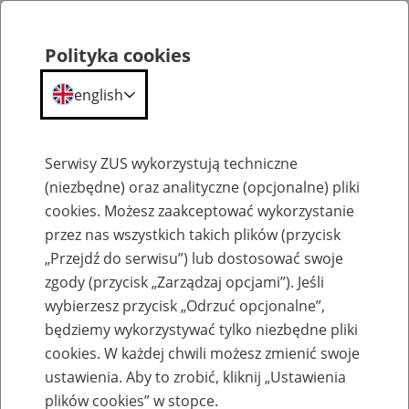
Polityka cookies
english
Menu
Search
Serwisy ZUS wykorzystują techniczne
(niezbędne) oraz analityczne (opcjonalne) pliki
cookies. Możesz zaakceptować wykorzystanie
Komunikaty
przez nas wszystkich takich plików (przycisk
„Przejdź do serwisu”) lub dostosować swoje
zgody (przycisk „Zarządzaj opcjami”). Jeśli
wybierzesz przycisk „Odrzuć opcjonalne”,
będziemy wykorzystywać tylko niezbędne pliki
cookies. W każdej chwili możesz zmienić swoje
Informacja Zakładu Ubezpieczeń
ustawienia. Aby to zrobić, kliknij „Ustawienia
Społecznych z dnia 24 grudnia 2013 r. w
plików cookies” w stopce.