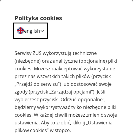
Polityka cookies
english
Menu
Search
Serwisy ZUS wykorzystują techniczne
(niezbędne) oraz analityczne (opcjonalne) pliki
cookies. Możesz zaakceptować wykorzystanie
Komunikaty
przez nas wszystkich takich plików (przycisk
„Przejdź do serwisu”) lub dostosować swoje
zgody (przycisk „Zarządzaj opcjami”). Jeśli
wybierzesz przycisk „Odrzuć opcjonalne”,
będziemy wykorzystywać tylko niezbędne pliki
cookies. W każdej chwili możesz zmienić swoje
Komunikat Prezesa Zakładu Ubezpieczeń
ustawienia. Aby to zrobić, kliknij „Ustawienia
Społecznych z dnia 13 września 2021 r. w
plików cookies” w stopce.