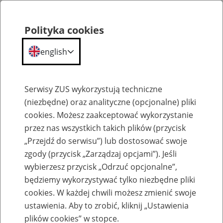
Polityka cookies
english
Menu
Search
Serwisy ZUS wykorzystują techniczne
(niezbędne) oraz analityczne (opcjonalne) pliki
cookies. Możesz zaakceptować wykorzystanie
Komunikaty
przez nas wszystkich takich plików (przycisk
„Przejdź do serwisu”) lub dostosować swoje
zgody (przycisk „Zarządzaj opcjami”). Jeśli
wybierzesz przycisk „Odrzuć opcjonalne”,
będziemy wykorzystywać tylko niezbędne pliki
cookies. W każdej chwili możesz zmienić swoje
Konkursy ofert na świadczenie usług
ustawienia. Aby to zrobić, kliknij „Ustawienia
rehabilitacyjnych
plików cookies” w stopce.