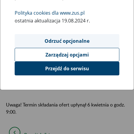
26
March
Polityka cookies dla www.zus.pl
2018
ostatnia aktualizacja 19.08.2024 r.
Zakład Ubezpieczeń Społecznych informuje, że w dniu 26
Odrzuć opcjonalne
marca 2018 r. na stronie internetowej Zakładu pod
adresem
www.zus.pl
w zakładce „Konkursy ofert” zostało
Zarządzaj opcjami
ogłoszone postępowanie konkursowe na prowadzenie
rehabilitacji leczniczej. Materiały konkursowe, zawierające
Przejdź do serwisu
m. in. szczegółowe informacje, zostaną zamieszczone na
stronie internetowej ZUS: www.zus.pl nie później niż do 27
marca 2018 r.
Uwaga! Termin składania ofert upłynął 6 kwietnia o godz.
9:00.