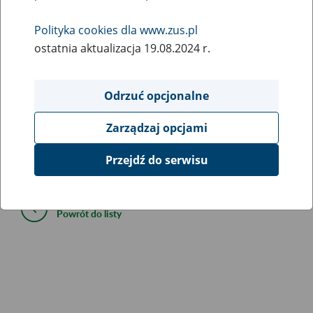
27
November
Polityka cookies dla www.zus.pl
2019
ostatnia aktualizacja 19.08.2024 r.
Dziś (27 listopada 2019 r.) mogą występować ograniczenia
Odrzuć opcjonalne
w dostępie do portalu Platforma Usług Elektronicznych i
poszczególnych jego funkcji w tym do wystawiania e-ZLA.
Zarządzaj opcjami
Przejdź do serwisu
Serdecznie przepraszamy za utrudnienia.
Powrót do listy