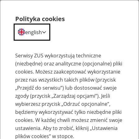
Polityka cookies
english
Menu
Search
Serwisy ZUS wykorzystują techniczne
(niezbędne) oraz analityczne (opcjonalne) pliki
cookies. Możesz zaakceptować wykorzystanie
Komunikaty
przez nas wszystkich takich plików (przycisk
„Przejdź do serwisu”) lub dostosować swoje
zgody (przycisk „Zarządzaj opcjami”). Jeśli
wybierzesz przycisk „Odrzuć opcjonalne”,
będziemy wykorzystywać tylko niezbędne pliki
cookies. W każdej chwili możesz zmienić swoje
Możliwe ograniczenia w dostępie do PUE
ustawienia. Aby to zrobić, kliknij „Ustawienia
ZUS
plików cookies” w stopce.