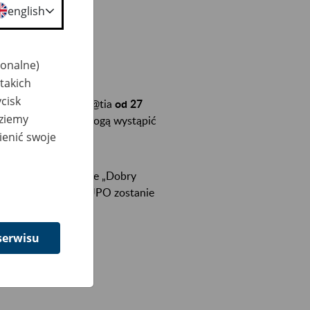
english
jonalne)
takich
cisk
stronie portalu Emp@tia
od 27
dziemy
 do godziny 14:00
mogą wystąpić
ienić swoje
UPO).
0+ oraz świadczenie „Dobry
icznych (PUE) ZUS, UPO zostanie
serwisu
portalu PUE ZUS.