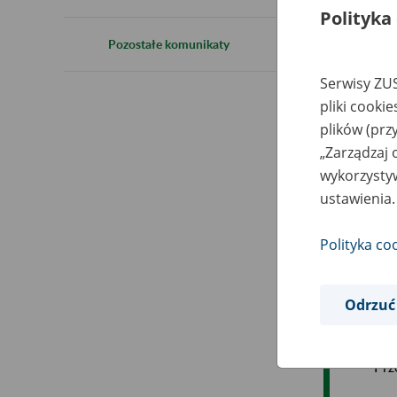
Polityka
2
Pozostałe komunikaty
Serwisy ZUS
pliki cooki
plików (prz
W z
„Zarządzaj 
lis
wykorzystyw
opó
ustawienia.
W z
Polityka co
Sta
prz
Odrzuć
Prz
Prz