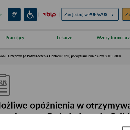
Zarejestruj w
PUE/eZUS
Za
Pracujący
Lekarze
Wzory formularz
waniu Urzędowego Poświadczenia Odbioru (UPO) po wysłaniu wniosków 500+ i 300+
ożliwe opóźnienia w otrzymyw
rzędowego Poświadczenia Odbi
ysłaniu wniosków 500+ i 300+