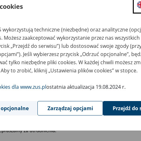
 cookies
6
November
2020
 wykorzystują techniczne (niezbędne) oraz analityczne (opc
es. Możesz zaakceptować wykorzystanie przez nas wszystkich 
ycisk „Przejdź do serwisu”) lub dostosować swoje zgody (przy
wiązku z koniecznością przeprowadzenia prac serwisowych po 
opcjami”). Jeśli wybierzesz przycisk „Odrzuć opcjonalne”, bę
topada 2020 r. (piątek) od godziny 17:00 do 28 listopada (sobota)
ać tylko niezbędne pliki cookies. W każdej chwili możesz zm
źnienia w otrzymywaniu Urzędowego Poświadczenie Odbioru (
 Aby to zrobić, kliknij „Ustawienia plików cookies” w stopce.
wiązku z tym dla wniosków o świadczenie wychowawcze tzw. 50
okies dla www.zus.pl
ostatnia aktualizacja 19.08.2024 r.
rt” tzw. 300+ wysłanych przez portal Platforma Usług Elektron
esłane po zakończeniu prac serwisowych.
 opcjonalne
Zarządzaj opcjami
Przejdź do 
erwa w działaniu portalu Emp@tia nie ma wpływu na działanie 
epraszamy za utrudnienia.