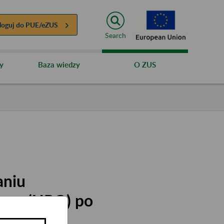
loguj do
PUE/eZUS
Search
y
Baza wiedzy
O ZUS
aniu
oru (UPO) po