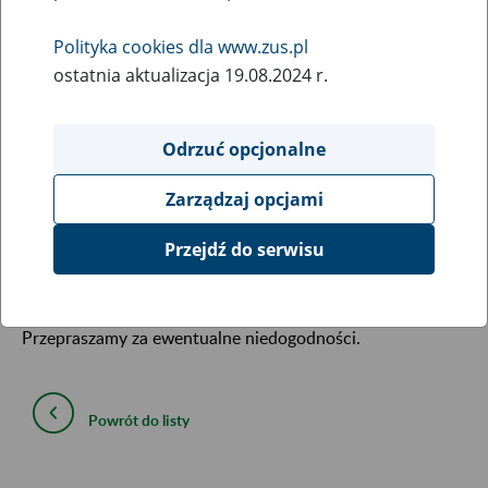
4
October
Polityka cookies dla www.zus.pl
2017
ostatnia aktualizacja 19.08.2024 r.
Informujemy, że
9 października 2017 r.
zmieni się
Odrzuć opcjonalne
lokalizacja Biura Terenowego ZUS w Nidzicy.
Zarządzaj opcjami
Nowa siedziba
biura będzie się mieścić w
Przejdź do serwisu
zmodernizowanym budynku przy
ul. Sienkiewicza 4 w
Nidzicy
.
Przepraszamy za ewentualne niedogodności.
Powrót do listy