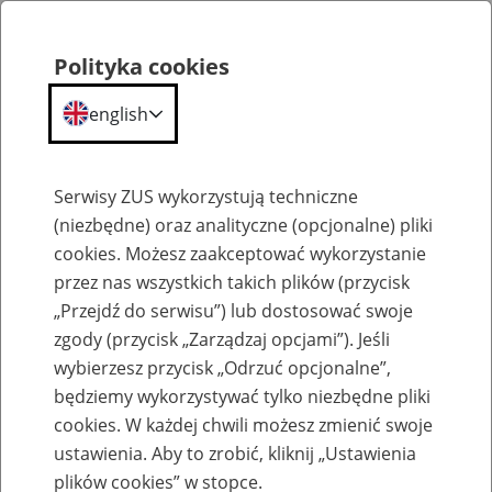
Polityka cookies
english
Menu
Search
Serwisy ZUS wykorzystują techniczne
(niezbędne) oraz analityczne (opcjonalne) pliki
cookies. Możesz zaakceptować wykorzystanie
Komunikaty
przez nas wszystkich takich plików (przycisk
„Przejdź do serwisu”) lub dostosować swoje
zgody (przycisk „Zarządzaj opcjami”). Jeśli
wybierzesz przycisk „Odrzuć opcjonalne”,
będziemy wykorzystywać tylko niezbędne pliki
cookies. W każdej chwili możesz zmienić swoje
Nowa lokalizacja Biura Terenowego ZUS w
ustawienia. Aby to zrobić, kliknij „Ustawienia
Nidzicy
plików cookies” w stopce.