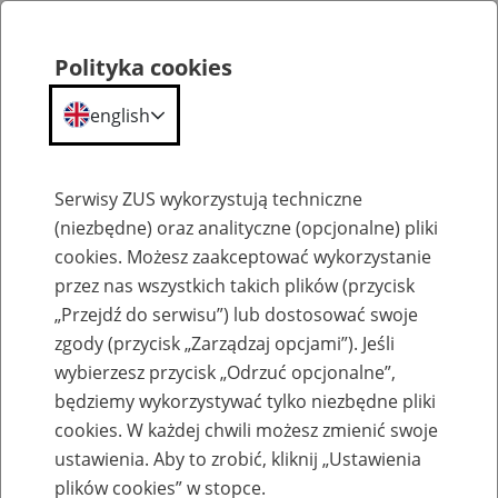
Polityka cookies
english
Menu
Search
Serwisy ZUS wykorzystują techniczne
(niezbędne) oraz analityczne (opcjonalne) pliki
cookies. Możesz zaakceptować wykorzystanie
Komunikaty
przez nas wszystkich takich plików (przycisk
„Przejdź do serwisu”) lub dostosować swoje
zgody (przycisk „Zarządzaj opcjami”). Jeśli
wybierzesz przycisk „Odrzuć opcjonalne”,
będziemy wykorzystywać tylko niezbędne pliki
cookies. W każdej chwili możesz zmienić swoje
Obwieszczenie Prezesa Zakładu
ustawienia. Aby to zrobić, kliknij „Ustawienia
Ubezpieczeń Społecznych z dnia 18 maja
plików cookies” w stopce.