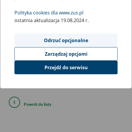
26
July
2016
Polityka cookies dla www.zus.pl
ostatnia aktualizacja 19.08.2024 r.
Szanowni Państwo,
Odrzuć opcjonalne
Zakład Ubezpieczeń Społecznych informuje, że
została przywrócona pełna dostępność serwisu i
Zarządzaj opcjami
problemy w logowaniu do portalu Platformy Usług
Elektronicznych nie powinny już występować.
Przejdź do serwisu
Przepraszamy za niedogodności.
Powrót do listy