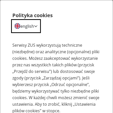
Polityka cookies
english
Menu
Search
Serwisy ZUS wykorzystują techniczne
(niezbędne) oraz analityczne (opcjonalne) pliki
cookies. Możesz zaakceptować wykorzystanie
Komunikaty
przez nas wszystkich takich plików (przycisk
„Przejdź do serwisu”) lub dostosować swoje
zgody (przycisk „Zarządzaj opcjami”). Jeśli
wybierzesz przycisk „Odrzuć opcjonalne”,
będziemy wykorzystywać tylko niezbędne pliki
cookies. W każdej chwili możesz zmienić swoje
Ograniczenie w dostępie do stron
ustawienia. Aby to zrobić, kliknij „Ustawienia
www.zus.pl i www.bip. zus.pl w nocy z 15
plików cookies” w stopce.