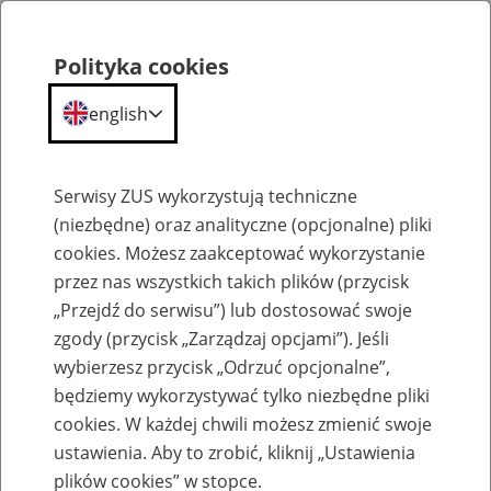
Polityka cookies
english
Menu
Search
Serwisy ZUS wykorzystują techniczne
(niezbędne) oraz analityczne (opcjonalne) pliki
cookies. Możesz zaakceptować wykorzystanie
Komunikaty
przez nas wszystkich takich plików (przycisk
„Przejdź do serwisu”) lub dostosować swoje
zgody (przycisk „Zarządzaj opcjami”). Jeśli
wybierzesz przycisk „Odrzuć opcjonalne”,
będziemy wykorzystywać tylko niezbędne pliki
cookies. W każdej chwili możesz zmienić swoje
Ograniczenie w dostępie do portalu PUE
ustawienia. Aby to zrobić, kliknij „Ustawienia
ZUS w nocy 26 marca 2020 r.
plików cookies” w stopce.