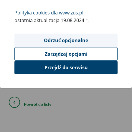
26
March
Polityka cookies dla www.zus.pl
2020
ostatnia aktualizacja 19.08.2024 r.
W związku z koniecznością przeprowadzenia prac
Odrzuć opcjonalne
serwisowych
26 marca 2020 r. od godziny 22:00 do
godziny 23:00
mogą wystąpić ograniczenia w dostępie do
Zarządzaj opcjami
portalu Platformy Usług Elektronicznych i poszczególnych
jego funkcji.
Przejdź do serwisu
Powrót do listy