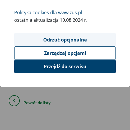
17
February
Polityka cookies dla www.zus.pl
2022
ostatnia aktualizacja 19.08.2024 r.
W związku z koniecznością przeprowadzenia prac
Odrzuć opcjonalne
serwisowych 17 lutego 2022 r. od godziny 17:00 do
godziny 21:00 będą występować ograniczenia w dostępie
Zarządzaj opcjami
do portalu zus.pl. W tym czasie będzie możliwe korzystanie
z portalu PUE ZUS.
Przejdź do serwisu
Przepraszamy za utrudnienia.
Powrót do listy