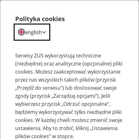
Polityka cookies
english
Menu
Search
Serwisy ZUS wykorzystują techniczne
(niezbędne) oraz analityczne (opcjonalne) pliki
cookies. Możesz zaakceptować wykorzystanie
Komunikaty
przez nas wszystkich takich plików (przycisk
„Przejdź do serwisu”) lub dostosować swoje
zgody (przycisk „Zarządzaj opcjami”). Jeśli
wybierzesz przycisk „Odrzuć opcjonalne”,
będziemy wykorzystywać tylko niezbędne pliki
cookies. W każdej chwili możesz zmienić swoje
Ograniczenie w dostępie do strony
ustawienia. Aby to zrobić, kliknij „Ustawienia
www.zus.pl 17 lutego 2022 r.
plików cookies” w stopce.