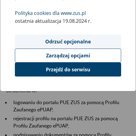
28
September
2018
Polityka cookies dla www.zus.pl
ostatnia aktualizacja 19.08.2024 r.
Informujemy, że zgodnie z komunikatem zamieszczonym na
stronach pz.gov.pl oraz epuap.gov.pl, 28 września od godz.
Odrzuć opcjonalne
22:00 do 29 września do godz. 05:00 mogą wystąpić
chwilowe utrudnienia w dostępie do systemów ePUAP,
Zarządzaj opcjami
Obywatel.gov.pl oraz części e-usług.
Przejdź do serwisu
W związku z tym na portalu Platformy Usług
Elektronicznych ZUS (PUE ZUS) mogą występować
utrudnienia w:
logowaniu do portalu PUE ZUS za pomocą Profilu
Zaufanego ePUAP,
rejestracji profilu na portalu PUE ZUS za pomocą
Profilu Zaufanego ePUAP,
podpisywaniu dokumentów za pomocą Profilu