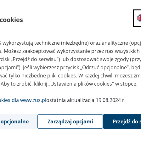
2
December
2017
 cookies
ormujemy, że
od godziny 10:00 w sobotę 30.12.2017 r. do godzin
 wykorzystują techniczne (niezbędne) oraz analityczne (opc
komunikacja elektroniczna z ZUS w programie Płatnik będzie nie
es. Możesz zaakceptować wykorzystanie przez nas wszystkich 
ycisk „Przejdź do serwisu”) lub dostosować swoje zgody (przy
ym czasie planowane jest wdrożenie nowych metryk, które zawi
opcjami”). Jeśli wybierzesz przycisk „Odrzuć opcjonalne”, bę
w kartotece płatnika zostanie udostępniony indywidualny num
ać tylko niezbędne pliki cookies. W każdej chwili możesz zm
płatnika składek,
 Aby to zrobić, kliknij „Ustawienia plików cookies” w stopce.
z programu zostaną usunięte dotychczasowe numery kont bank
składek,
okies dla www.zus.pl
ostatnia aktualizacja 19.08.2024 r.
tymczasowo zostanie zablokowana możliwość generowania dok
(planowane przywrócenie funkcji – kwiecień 2018).
 opcjonalne
Zarządzaj opcjami
Przejdź do 
czasu udostępnienia w programie Płatnik funkcji tworzenia dok
ieczności należy je przygotować poza programem.