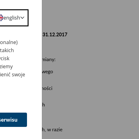
english
y 23:00 w niedzielę 31.12.2017
jonalne)
dostępna.
takich
cisk
erają następujące zmiany:
dziemy
er rachunku składkowego
ienić swoje
owych ZUS dla płatności
umentów płatniczych
serwisu
umentów płatniczych, w razie