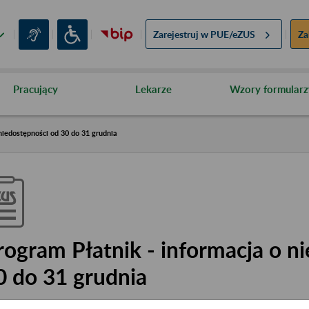
Zarejestruj w
PUE/eZUS
Za
Pracujący
Lekarze
Wzory formularz
niedostępności od 30 do 31 grudnia
rogram Płatnik - informacja o n
0 do 31 grudnia