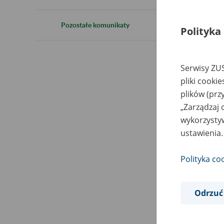
2
Pozostałe komunikaty
Polityka
Inf
Serwisy ZUS
r.
, 
pliki cooki
plików (prz
W t
„Zarządzaj 
wykorzystyw
ustawienia.
Polityka co
Odrzuć
Do 
kon