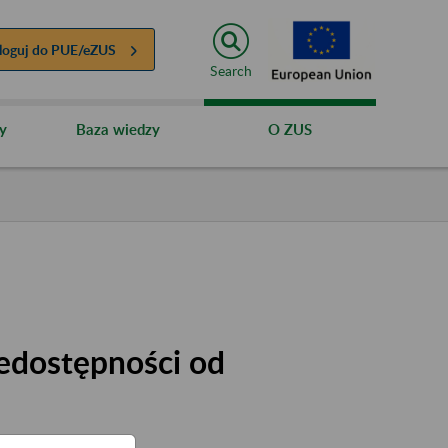
loguj do
PUE/eZUS
Search
y
Baza wiedzy
O ZUS
iedostępności od