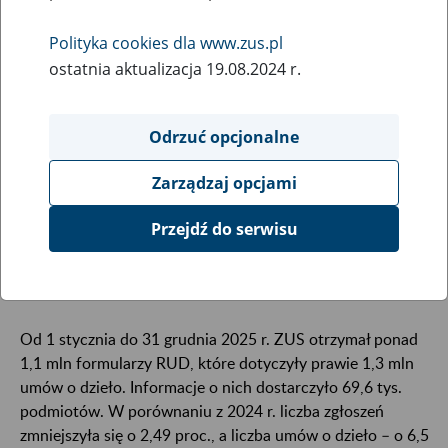
11
March
Polityka cookies dla www.zus.pl
2026
ostatnia aktualizacja 19.08.2024 r.
Odrzuć opcjonalne
W 2025 r. do Zakładu Ubezpieczeń Społecznych
zgłoszono blisko 1,3 mln umów o dzieło. Dane z
Zarządzaj opcjami
rejestru ZUS pokazują, że umowy te są najczęściej
zawierane na bardzo krótko – często tylko na jeden
Przejdź do serwisu
dzień – a zdecydowana większość zgłoszeń trafia do
ZUS drogą elektroniczną.
Od 1 stycznia do 31 grudnia 2025 r. ZUS otrzymał ponad
1,1 mln formularzy RUD, które dotyczyły prawie 1,3 mln
umów o dzieło. Informacje o nich dostarczyło 69,6 tys.
podmiotów. W porównaniu z 2024 r. liczba zgłoszeń
zmniejszyła się o 2,49 proc., a liczba umów o dzieło – o 6,5