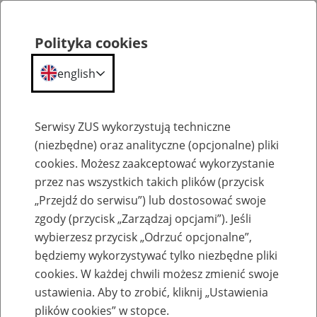
Polityka cookies
english
Menu
Search
Serwisy ZUS wykorzystują techniczne
(niezbędne) oraz analityczne (opcjonalne) pliki
cookies. Możesz zaakceptować wykorzystanie
Analizy i raporty
przez nas wszystkich takich plików (przycisk
„Przejdź do serwisu”) lub dostosować swoje
zgody (przycisk „Zarządzaj opcjami”). Jeśli
wybierzesz przycisk „Odrzuć opcjonalne”,
będziemy wykorzystywać tylko niezbędne pliki
cookies. W każdej chwili możesz zmienić swoje
Umowy o dzieło coraz częściej krótkie i
ustawienia. Aby to zrobić, kliknij „Ustawienia
zgłaszane elektronicznie
plików cookies” w stopce.