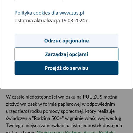
25
June
Polityka cookies dla www.zus.pl
2018
ostatnia aktualizacja 19.08.2024 r.
Od 27 czerwca (od godz. 0:00) do 1 lipca (planowo do
Odrzuć opcjonalne
2:00)
z powodu prowadzonych prac serwisowych nie
będzie można złożyć wniosków o świadczenie
Zarządzaj opcjami
wychowawcze z programu "Rodzina 500+" przez Platformę
Usług Elektronicznych (PUE ZUS). Zapraszamy do
Przejdź do serwisu
elektronicznego składania wniosków na naszym portalu od
1 lipca 2018 r.
W czasie niedostępności wniosku na PUE ZUS można
złożyć wniosek w formie papierowej w odpowiednim
urzędzie/ośrodku pomocy społecznej, który realizuje
świadczenia "Rodzina 500+" w gminie właściwej według
Twojego miejsca zamieszkania. Lista jednostek dostępna
jest na stronie
Ministerstwa Rodziny, Pracy i Polityki