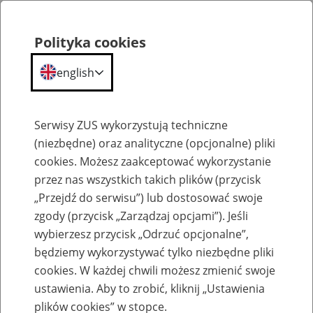
Polityka cookies
english
Menu
Search
Serwisy ZUS wykorzystują techniczne
(niezbędne) oraz analityczne (opcjonalne) pliki
cookies. Możesz zaakceptować wykorzystanie
Komunikaty
przez nas wszystkich takich plików (przycisk
„Przejdź do serwisu”) lub dostosować swoje
zgody (przycisk „Zarządzaj opcjami”). Jeśli
wybierzesz przycisk „Odrzuć opcjonalne”,
będziemy wykorzystywać tylko niezbędne pliki
cookies. W każdej chwili możesz zmienić swoje
Wniosek ,,Rodzina 500+’’ przez PUE ZUS
ustawienia. Aby to zrobić, kliknij „Ustawienia
– czasowo niedostępny
plików cookies” w stopce.