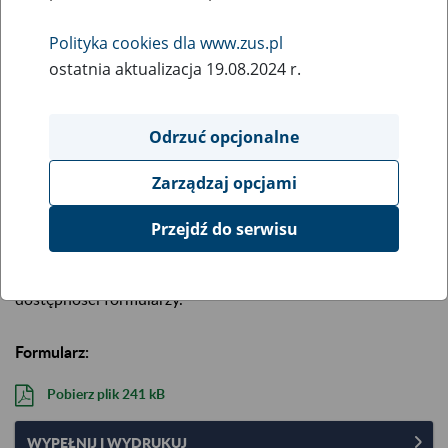
Opis:
Wniosek o weryfikację danych udostępnionych instytucji
Polityka cookies dla www.zus.pl
uprawnionej do ich pozyskania.
ostatnia aktualizacja 19.08.2024 r.
Aktualizacja formularza: 10 stycznia 2023 r.
Zastąpił formularz ZUS-US-UII-01.
Odrzuć opcjonalne
Aby wypełnić i wydrukować formularz na komputerze,
skorzystaj z pliku „Wypełnij i wydrukuj”.
Najpierw zapisz go
Zarządzaj opcjami
na komputerze
, a potem wypełnij w programie Adobe
Reader (darmowy) lub Adobe Acrobat.
Przejdź do serwisu
Przeglądarki internetowe (np. Chrome, Edge, Safari,
Internet Explorer) nie zapewniają odpowiedniej walidacji i
dostępności formularzy.
Formularz:
Pobierz plik
241 kB
WYPEŁNIJ I WYDRUKUJ