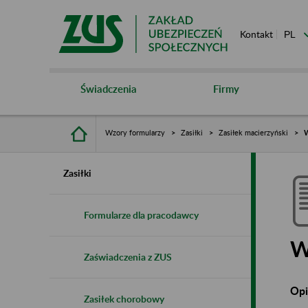
Kontakt
Świadczenia
Firmy
Wzory formularzy
Zasiłki
Zasiłek macierzyński
W
Zasiłki
Formularze dla pracodawcy
W
Zaświadczenia z ZUS
Opi
Zasiłek chorobowy