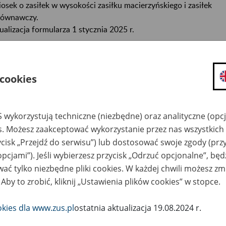
osek o zasiłek w wysokości zasiłku macierzyńskiego i zasiłek
ównawczy.
ualizacja formularza 1 stycznia 2025 r.
 wypełnić i wydrukować formularz na komputerze, skorzystaj z
ku „Wypełnij i wydrukuj”.
Najpierw zapisz go na komputerze
, a p
 cookies
ełnij w programie Adobe Reader (darmowy) lub Adobe Acrobat.
eglądarki internetowe (np. Chrome, Edge, Safari, Internet Explore
 zapewniają odpowiedniej walidacji i dostępności formularzy.
 wykorzystują techniczne (niezbędne) oraz analityczne (opc
mularz jest też dostępny na eZUS.
es. Możesz zaakceptować wykorzystanie przez nas wszystkich 
ycisk „Przejdź do serwisu”) lub dostosować swoje zgody (przy
mularz:
opcjami”). Jeśli wybierzesz przycisk „Odrzuć opcjonalne”, bę
ać tylko niezbędne pliki cookies. W każdej chwili możesz zm
Pobierz plik
199 kB
 Aby to zrobić, kliknij „Ustawienia plików cookies” w stopce.
YPEŁNIJ I WYDRUKUJ
okies dla www.zus.pl
ostatnia aktualizacja 19.08.2024 r.