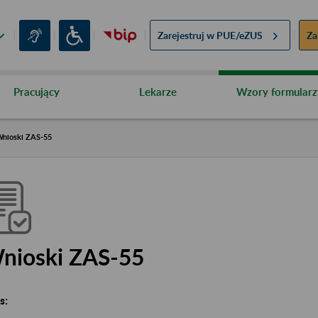
Zarejestruj w
PUE/eZUS
Za
Pracujący
Lekarze
Wzory formularz
nioski ZAS-55
nioski ZAS-55
s: