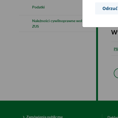
Podatki
Odrzuć
Pl
Należności cywilnoprawne wobec
ZUS
Wy
Pl
Zamówienia publiczne
Deklar