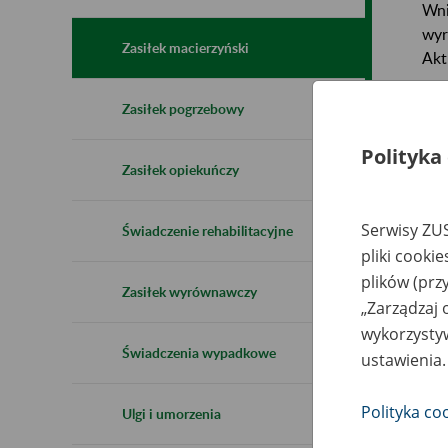
Wni
wyr
Zasiłek macierzyński
Akt
Aby
Zasiłek pogrzebowy
pli
Polityka
wyp
Zasiłek opiekuńczy
Prz
nie
Serwisy ZUS
Świadczenie rehabilitacyjne
For
pliki cooki
plików (prz
Zasiłek wyrównawczy
For
„Zarządzaj 
wykorzystyw
Świadczenia wypadkowe
ustawienia.
W
Polityka co
Ulgi i umorzenia