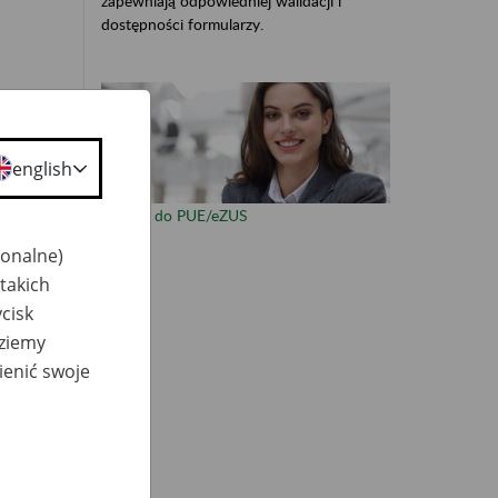
zapewniają odpowiedniej walidacji i
dostępności formularzy.
otem
english
r)
Zaloguj do PUE/eZUS
jonalne)
takich
cisk
dziemy
ienić swoje