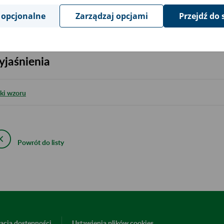
 opcjonalne
Zarządzaj opcjami
Przejdź do 
iki wzoru:
jaśnienia
iki wzoru
Powrót do listy
acja dostępności
Ustawienia plików cookies