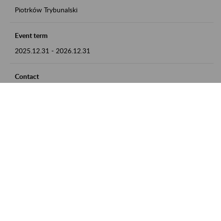
Piotrków Trybunalski
Event term
2025.12.31
-
2026.12.31
Contact
zgłoszenia przyjmujemy w godz. 8:00-15:00, pod numerem
telefonu 044 647 90 02
Zobacz także
Zaproś ZUS do siebie: Aktywni 50+