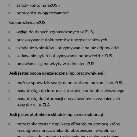
założy konto na eZUS i
potwierdzi swoją tożsamość.
Co umożliwia eZUS
wgląd do danych zgromadzonych w ZUS,
przekazywanie dokumentów ubezpieczeniowych,
składanie wniosków i otrzymywanie na nie odpowiedzi,
zadawanie pytań i otrzymywanie odpowiedzi z ZUS,
umawianie się na wizyty w jednostce ZUS.
Jeśli jesteś osobą ubezpieczoną (np. pracownikiem)
możesz sprawdzić swoje dane zapisane na koncie w ZUS,
masz dostęp do informacji o stanie konta ubezpieczonego,
masz dostę do informacji o wystawionych zwolnieniach
lekarskich - e-ZLA
Jeśli jesteś płatnikiem składek (np. przedsiębiorcą)
możesz skorzystać z aplikacji ePłatnik, za pomocą której
m.in. zgłosisz pracownika do ubezpieczeń, wypełnisz i
przekażesz dokumenty rozliczeniowe z wykorzystaniem