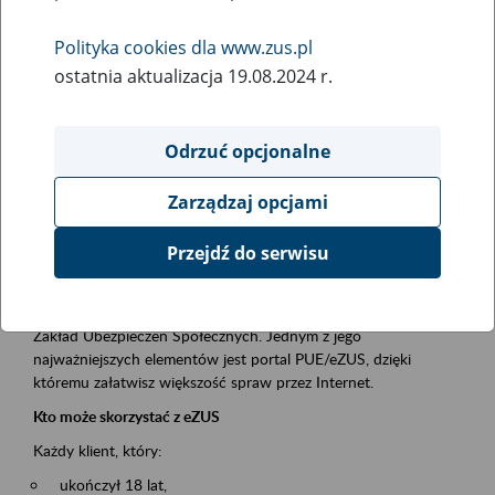
Polityka cookies dla www.zus.pl
Rodzaj wydarzenia
ostatnia aktualizacja 19.08.2024 r.
Szkolenia
Essential area
Odrzuć opcjonalne
obsługa klientów
Zarządzaj opcjami
Event description
Przejdź do serwisu
Platforma Usług Elektronicznych ZUS eZUS
to narzędzie, które ułatwia dostęp do usług świadczonych przez
Zakład Ubezpieczeń Społecznych. Jednym z jego
najważniejszych elementów jest portal PUE/eZUS, dzięki
któremu załatwisz większość spraw przez Internet.
Kto może skorzystać z eZUS
Każdy klient, który:
ukończył 18 lat,