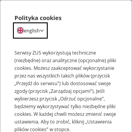
Polityka cookies
english
Menu
Search
Serwisy ZUS wykorzystują techniczne
(niezbędne) oraz analityczne (opcjonalne) pliki
cookies. Możesz zaakceptować wykorzystanie
Szkolenia
przez nas wszystkich takich plików (przycisk
„Przejdź do serwisu”) lub dostosować swoje
zgody (przycisk „Zarządzaj opcjami”). Jeśli
wybierzesz przycisk „Odrzuć opcjonalne”,
będziemy wykorzystywać tylko niezbędne pliki
cookies. W każdej chwili możesz zmienić swoje
Zaproś ZUS do siebie - zakładanie profili
ustawienia. Aby to zrobić, kliknij „Ustawienia
eZUS w siedzibie Twojej firmy
plików cookies” w stopce.