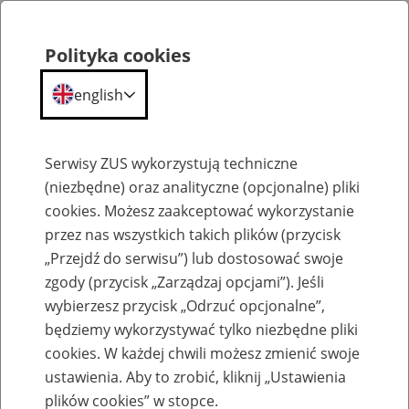
Polityka cookies
english
Menu
Search
Serwisy ZUS wykorzystują techniczne
(niezbędne) oraz analityczne (opcjonalne) pliki
cookies. Możesz zaakceptować wykorzystanie
Szkolenia
przez nas wszystkich takich plików (przycisk
„Przejdź do serwisu”) lub dostosować swoje
zgody (przycisk „Zarządzaj opcjami”). Jeśli
wybierzesz przycisk „Odrzuć opcjonalne”,
będziemy wykorzystywać tylko niezbędne pliki
cookies. W każdej chwili możesz zmienić swoje
Zaproś ZUS do siebie - zakładanie profili
ustawienia. Aby to zrobić, kliknij „Ustawienia
eZUS w siedzibie Twojej firmy
plików cookies” w stopce.