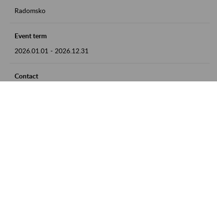
Radomsko
Event term
2026.01.01
-
2026.12.31
Contact
zgłoszenia przyjmujemy w godz. 8:00 - 15:00 pod numerem
telefonu 44 685 33 50
Zobacz także
Zaproś ZUS do siebie: Aktywni 50+