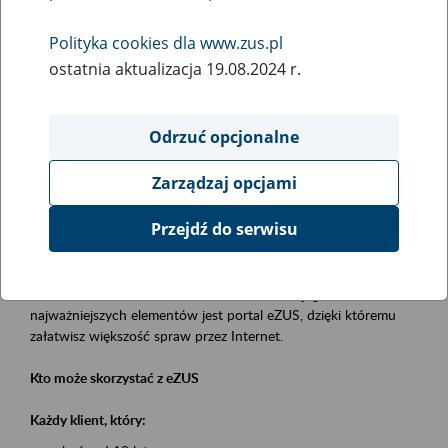
Polityka cookies dla www.zus.pl
Rodzaj wydarzenia
ostatnia aktualizacja 19.08.2024 r.
Szkolenia
Essential area
Odrzuć opcjonalne
obsługa klientów
Zarządzaj opcjami
Event description
Przejdź do serwisu
Platforma Usług Elektronicznych eZUS
to narzędzie, które ułatwia dostęp do usług świadczonych przez
Zakład Ubezpieczeń Społecznych. Jednym z jego
najważniejszych elementów jest portal eZUS, dzięki któremu
załatwisz większość spraw przez Internet.
Kto może skorzystać z eZUS
Każdy klient, który: