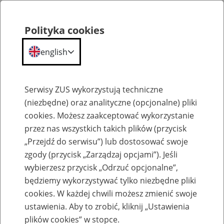
Polityka cookies
english
Menu
Search
Serwisy ZUS wykorzystują techniczne
(niezbędne) oraz analityczne (opcjonalne) pliki
cookies. Możesz zaakceptować wykorzystanie
Szkolenia
przez nas wszystkich takich plików (przycisk
„Przejdź do serwisu”) lub dostosować swoje
zgody (przycisk „Zarządzaj opcjami”). Jeśli
wybierzesz przycisk „Odrzuć opcjonalne”,
będziemy wykorzystywać tylko niezbędne pliki
cookies. W każdej chwili możesz zmienić swoje
Zaproś ZUS do siebie - zakładanie profili
ustawienia. Aby to zrobić, kliknij „Ustawienia
eZUS w siedzibie Twojej firmy
plików cookies” w stopce.