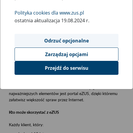
Polityka cookies dla www.zus.pl
Rodzaj wydarzenia
ostatnia aktualizacja 19.08.2024 r.
Szkolenia
Essential area
Odrzuć opcjonalne
obsługa klientów
Zarządzaj opcjami
Event description
Przejdź do serwisu
Platforma Usług Elektronicznych ZUS eZUS
to narzędzie, które ułatwia dostęp do usług świadczonych przez
Zakład Ubezpieczeń Społecznych. Jednym z jego
najważniejszych elementów jest portal eZUS, dzięki któremu
załatwisz większość spraw przez Internet.
Kto może skorzystać z eZUS
Każdy klient, który: