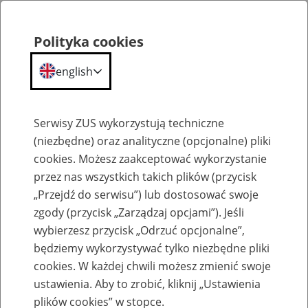
Polityka cookies
english
Menu
Search
Serwisy ZUS wykorzystują techniczne
(niezbędne) oraz analityczne (opcjonalne) pliki
cookies. Możesz zaakceptować wykorzystanie
Szkolenia
przez nas wszystkich takich plików (przycisk
„Przejdź do serwisu”) lub dostosować swoje
zgody (przycisk „Zarządzaj opcjami”). Jeśli
wybierzesz przycisk „Odrzuć opcjonalne”,
będziemy wykorzystywać tylko niezbędne pliki
cookies. W każdej chwili możesz zmienić swoje
Zaproś ZUS do siebie - zakładanie profili
ustawienia. Aby to zrobić, kliknij „Ustawienia
eZUS w siedzibie Twojej firmy
plików cookies” w stopce.