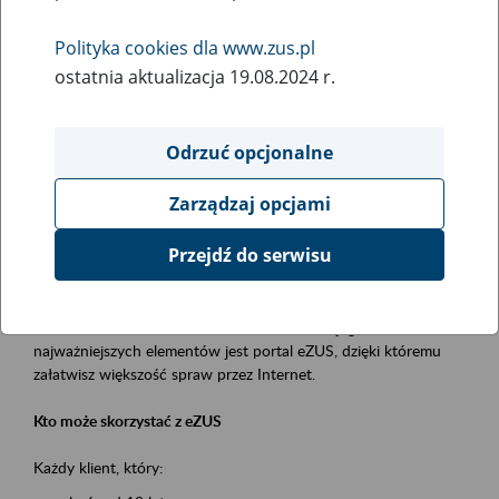
Polityka cookies dla www.zus.pl
Rodzaj wydarzenia
ostatnia aktualizacja 19.08.2024 r.
Szkolenia
Essential area
Odrzuć opcjonalne
obsługa klientów
Zarządzaj opcjami
Event description
Przejdź do serwisu
Platforma Usług Elektronicznych ZUS eZUS
to narzędzie, które ułatwia dostęp do usług świadczonych przez
Zakład Ubezpieczeń Społecznych. Jednym z jego
najważniejszych elementów jest portal eZUS, dzięki któremu
załatwisz większość spraw przez Internet.
Kto może skorzystać z eZUS
Każdy klient, który: