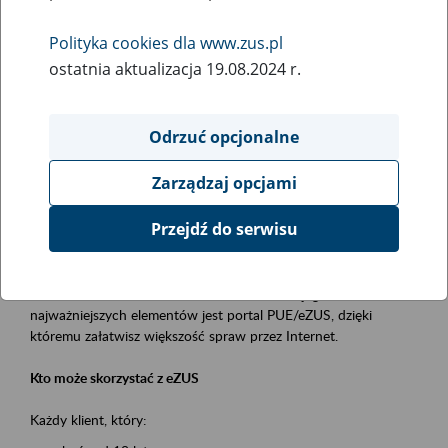
Polityka cookies dla www.zus.pl
Rodzaj wydarzenia
ostatnia aktualizacja 19.08.2024 r.
Szkolenia
Essential area
Odrzuć opcjonalne
obsługa klientów
Zarządzaj opcjami
Event description
Przejdź do serwisu
Platforma Usług Elektronicznych ZUS eZUS
to narzędzie, które ułatwia dostęp do usług świadczonych przez
Zakład Ubezpieczeń Społecznych. Jednym z jego
najważniejszych elementów jest portal PUE/eZUS, dzięki
któremu załatwisz większość spraw przez Internet.
Kto może skorzystać z eZUS
Każdy klient, który: