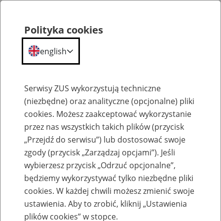
Polityka cookies
english
Menu
Search
Serwisy ZUS wykorzystują techniczne
(niezbędne) oraz analityczne (opcjonalne) pliki
cookies. Możesz zaakceptować wykorzystanie
Szkolenia
przez nas wszystkich takich plików (przycisk
„Przejdź do serwisu”) lub dostosować swoje
zgody (przycisk „Zarządzaj opcjami”). Jeśli
wybierzesz przycisk „Odrzuć opcjonalne”,
będziemy wykorzystywać tylko niezbędne pliki
cookies. W każdej chwili możesz zmienić swoje
Zaproś ZUS do siebie - zakładanie profili
ustawienia. Aby to zrobić, kliknij „Ustawienia
eZUS w siedzibie Twojej firmy
plików cookies” w stopce.