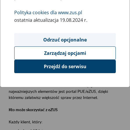
Polityka cookies dla www.zus.pl
Rodzaj wydarzenia
ostatnia aktualizacja 19.08.2024 r.
Szkolenia
Essential area
Odrzuć opcjonalne
obsługa klientów
Zarządzaj opcjami
Event description
Przejdź do serwisu
Platforma Usług Elektronicznych ZUS eZUS
to narzędzie, które ułatwia dostęp do usług świadczonych przez
Zakład Ubezpieczeń Społecznych. Jednym z jego
najważniejszych elementów jest portal PUE/eZUS, dzięki
któremu załatwisz większość spraw przez Internet.
Kto może skorzystać z eZUS
Każdy klient, który: