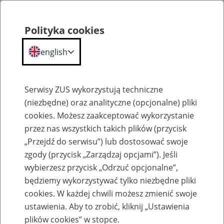
Polityka cookies
english
Menu
Search
Serwisy ZUS wykorzystują techniczne
(niezbędne) oraz analityczne (opcjonalne) pliki
cookies. Możesz zaakceptować wykorzystanie
Szkolenia
przez nas wszystkich takich plików (przycisk
„Przejdź do serwisu”) lub dostosować swoje
zgody (przycisk „Zarządzaj opcjami”). Jeśli
wybierzesz przycisk „Odrzuć opcjonalne”,
będziemy wykorzystywać tylko niezbędne pliki
cookies. W każdej chwili możesz zmienić swoje
Zaproś ZUS do siebie - zakładanie profili
ustawienia. Aby to zrobić, kliknij „Ustawienia
eZUS w siedzibie Twojej firmy
plików cookies” w stopce.