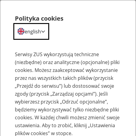
Polityka cookies
english
Menu
Search
Serwisy ZUS wykorzystują techniczne
(niezbędne) oraz analityczne (opcjonalne) pliki
cookies. Możesz zaakceptować wykorzystanie
Szkolenia
przez nas wszystkich takich plików (przycisk
„Przejdź do serwisu”) lub dostosować swoje
zgody (przycisk „Zarządzaj opcjami”). Jeśli
wybierzesz przycisk „Odrzuć opcjonalne”,
będziemy wykorzystywać tylko niezbędne pliki
cookies. W każdej chwili możesz zmienić swoje
Zaproś ZUS do siebie - zakładanie profili
ustawienia. Aby to zrobić, kliknij „Ustawienia
eZUS w siedzibie Twojej firmy
plików cookies” w stopce.