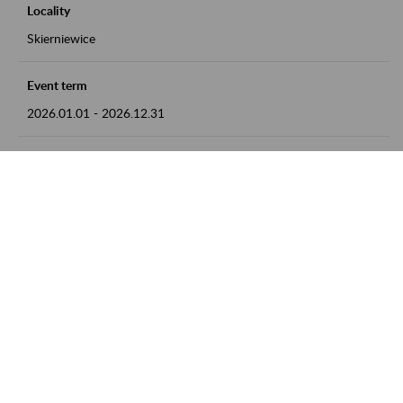
Locality
Skierniewice
Event term
2026.01.01
-
2026.12.31
Contact
numer telefonu: 46 813 23 81 lub adres e-mail:
grazyna.libera@zus.pl
Zobacz także
Zaproś ZUS do siebie: Aktywni 50+