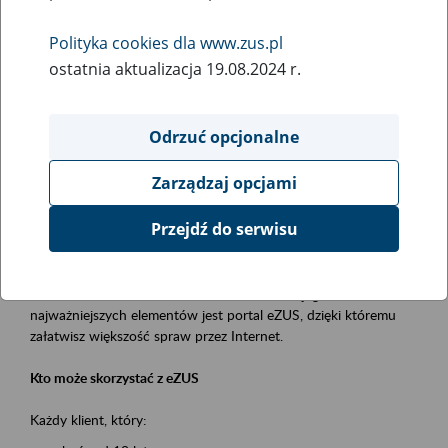
Polityka cookies dla www.zus.pl
Rodzaj wydarzenia
ostatnia aktualizacja 19.08.2024 r.
Szkolenia
Essential area
Odrzuć opcjonalne
obsługa klientów
Zarządzaj opcjami
Event description
Przejdź do serwisu
Platforma Usług Elektronicznych ZUS eZUS
to narzędzie, które ułatwia dostęp do usług świadczonych przez
Zakład Ubezpieczeń Społecznych. Jednym z jego
najważniejszych elementów jest portal eZUS, dzięki któremu
załatwisz większość spraw przez Internet.
Kto może skorzystać z eZUS
Każdy klient, który: