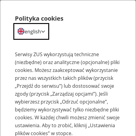
Polityka cookies
english
Menu
Search
Serwisy ZUS wykorzystują techniczne
(niezbędne) oraz analityczne (opcjonalne) pliki
cookies. Możesz zaakceptować wykorzystanie
Komunikaty
przez nas wszystkich takich plików (przycisk
„Przejdź do serwisu”) lub dostosować swoje
zgody (przycisk „Zarządzaj opcjami”). Jeśli
wybierzesz przycisk „Odrzuć opcjonalne”,
będziemy wykorzystywać tylko niezbędne pliki
cookies. W każdej chwili możesz zmienić swoje
Zmiany dotyczące badań u lekarzy
ustawienia. Aby to zrobić, kliknij „Ustawienia
orzeczników – wydłużenie okresu, w
plików cookies” w stopce.