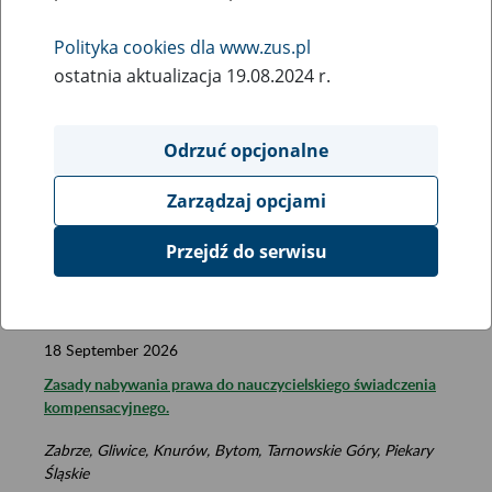
Polityka cookies dla www.zus.pl
Date to:
ostatnia aktualizacja 19.08.2024 r.
Locality:
Odrzuć opcjonalne
Zarządzaj opcjami
Przejdź do serwisu
FILTER
18
September
2026
Zasady nabywania prawa do nauczycielskiego świadczenia
kompensacyjnego.
Zabrze, Gliwice, Knurów, Bytom, Tarnowskie Góry, Piekary
Śląskie