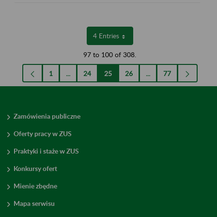
4 Entries
Per Page
97 to 100 of 308.
1
...
24
25
26
...
77
Page
Intermediate Pages Use TAB to navigate.
Page
Page
Page
Intermediate Pages Use
Page
Zamówienia publiczne
Oferty pracy w ZUS
Praktyki i staże w ZUS
Konkursy ofert
Mienie zbędne
Mapa serwisu