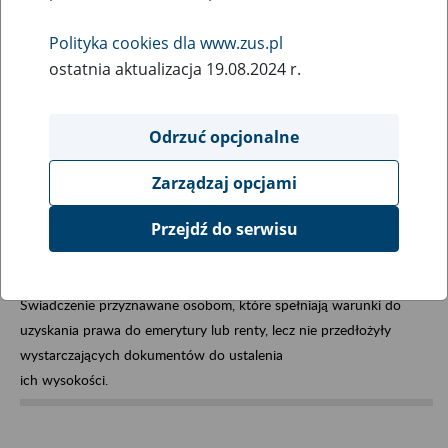
Select entry per letter:
Polityka cookies dla www.zus.pl
ostatnia aktualizacja 19.08.2024 r.
Odrzuć opcjonalne
Zarządzaj opcjami
Świadczenie zaliczkowe
Przejdź do serwisu
Świadczenie przyznawane osobom, które spełniają warunki do
uzyskania prawa do emerytury lub renty, lecz nie przedłożyły
wystarczających dokumentów do ustalenia
ich wysokości.