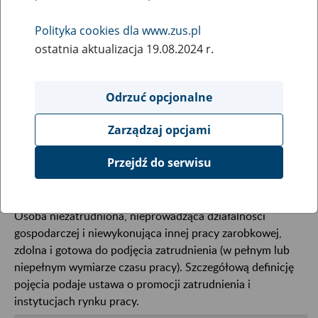
Select entry per letter:
Polityka cookies dla www.zus.pl
ostatnia aktualizacja 19.08.2024 r.
Odrzuć opcjonalne
Zarządzaj opcjami
Bezrobotny
Przejdź do serwisu
Osoba niezatrudniona, nieprowadząca działalności
gospodarczej i niewykonująca innej pracy zarobkowej,
zdolna i gotowa do podjęcia zatrudnienia (w pełnym lub
niepełnym wymiarze czasu pracy). Szczegółową definicję
pojęcia podaje ustawa o promocji zatrudnienia i
instytucjach rynku pracy.