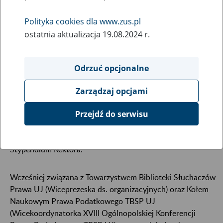
Polityka cookies dla www.zus.pl
ostatnia aktualizacja 19.08.2024 r.
Odrzuć opcjonalne
Zarządzaj opcjami
Studentka IV roku prawa na Uniwersytecie Jagiellońskim,
Przejdź do serwisu
członkini zarządu Koła Naukowego Prawa Budowlanego i
Nieruchomości TBSP UJ, czterokrotna stypendystka
Stypendium Rektora.
Wcześniej związana z Towarzystwem Biblioteki Słuchaczów
Prawa UJ (Wiceprezeska ds. organizacyjnych) oraz Kołem
Naukowym Prawa Podatkowego TBSP UJ
(Wicekoordynatorka XVIII Ogólnopolskiej Konferencji