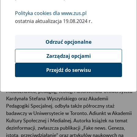
Polityka cookies dla www.zus.pl
ostatnia aktualizacja 19.08.2024 r.
Odrzuć opcjonalne
Zarządzaj opcjami
Przejdź do serwisu
Medioznawca, pedagog, teolog. Absolwentka Uniwersytetu
Kardynała Stefana Wyszyńskiego oraz Akademii
Pedagogiki Specjalnej, odbyła także półroczny staż
badawczy w Uniwersytecie w Toronto. Adiunkt w Akademii
Kultury Społecznej i Medialnej. Autorka książek na temat
dezinformacji, zwłaszcza publikacji „Fake news. Geneza,
istota, przeciwdziałanie” oraz artykułów naukowych na