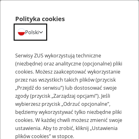
Polityka cookies
Polski
Menu
Szukaj
Serwisy ZUS wykorzystują techniczne
(niezbędne) oraz analityczne (opcjonalne) pliki
cookies. Możesz zaakceptować wykorzystanie
Praca w ZUS
przez nas wszystkich takich plików (przycisk
Lista ofert pracy erecruiter jest tymczasowo niedostępny.
„Przejdź do serwisu”) lub dostosować swoje
zgody (przycisk „Zarządzaj opcjami”). Jeśli
wybierzesz przycisk „Odrzuć opcjonalne”,
będziemy wykorzystywać tylko niezbędne pliki
cookies. W każdej chwili możesz zmienić swoje
ustawienia. Aby to zrobić, kliknij „Ustawienia
plików cookies” w stopce.