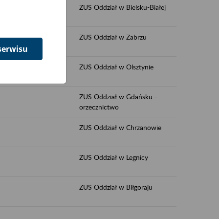
ZUS Oddział w Bielsku-Białej
ZUS Oddział w Zabrzu
serwisu
ZUS Oddział w Olsztynie
ZUS Oddział w Gdańsku -
orzecznictwo
ZUS Oddział w Chrzanowie
ZUS Oddział w Legnicy
ZUS Oddział w Biłgoraju