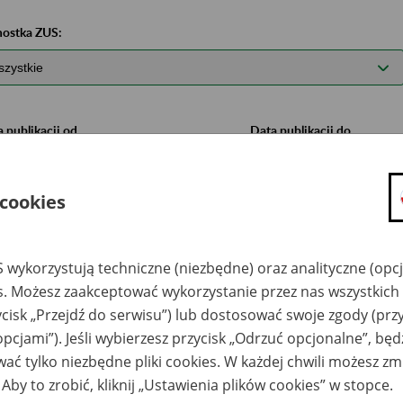
nostka ZUS:
 publikacji od
Data publikacji do
 cookies
 wykorzystują techniczne (niezbędne) oraz analityczne (opc
es. Możesz zaakceptować wykorzystanie przez nas wszystkich 
ycisk „Przejdź do serwisu”) lub dostosować swoje zgody (przy
ta publikacji
Ogłoszenie na stanowisko
opcjami”). Jeśli wybierzesz przycisk „Odrzuć opcjonalne”, bę
07
ać tylko niezbędne pliki cookies. W każdej chwili możesz zm
Pielęgniarka/Pielęgniarz (k/m)
sierpnia
2026
 Aby to zrobić, kliknij „Ustawienia plików cookies” w stopce.