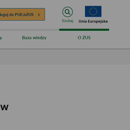
loguj do
PUE/eZUS
Szukaj
y
Baza wiedzy
O ZUS
ów