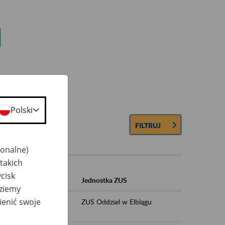
Polski
FILTRUJ
jonalne)
takich
cisk
Jednostka ZUS
dziemy
ienić swoje
ZUS Oddział w Elblągu