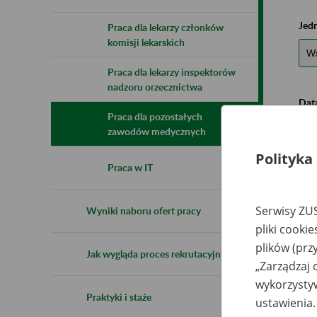
Jed
Praca dla lekarzy członków
komisji lekarskich
Praca dla lekarzy inspektorów
nadzoru orzecznictwa
Data
Praca dla pozostałych
zawodów medycznych
Polityka
Praca w IT
Serwisy ZUS
Wyniki naboru ofert pracy
pliki cooki
plików (prz
Da
Jak wygląda proces rekrutacyjny
„Zarządzaj 
wykorzystyw
Praktyki i staże
ustawienia.