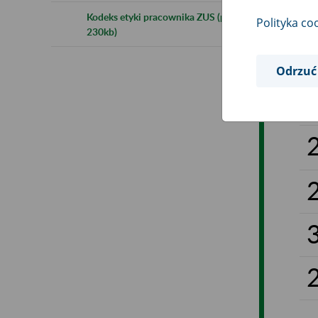
Kodeks etyki pracownika ZUS (pdf
Polityka co
230kb)
Odrzuć