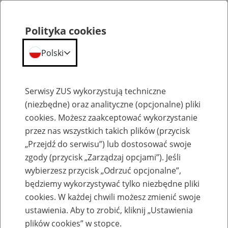
Polityka cookies
Polski
Menu
Szukaj
Serwisy ZUS wykorzystują techniczne
(niezbędne) oraz analityczne (opcjonalne) pliki
cookies. Możesz zaakceptować wykorzystanie
Komunikaty
przez nas wszystkich takich plików (przycisk
„Przejdź do serwisu”) lub dostosować swoje
zgody (przycisk „Zarządzaj opcjami”). Jeśli
wybierzesz przycisk „Odrzuć opcjonalne”,
będziemy wykorzystywać tylko niezbędne pliki
cookies. W każdej chwili możesz zmienić swoje
Informacja o możliwych ograniczeniach w
ustawienia. Aby to zrobić, kliknij „Ustawienia
dostępności portalu PUE oraz serwisów
plików cookies” w stopce.