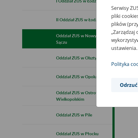
I Oddział ZUS w Łodzi
Serwisy ZUS
pliki cooki
II Oddział ZUS w Łodzi
plików (prz
„Zarządzaj 
Oddział ZUS w Nowym
wykorzystyw
Sączu
ustawienia.
Oddział ZUS w Olsztynie
Polityka co
Oddział ZUS w Opolu
Odrzuć
Oddział ZUS w Ostrowie
Wielkopolskim
Oddział ZUS w Pile
Oddział ZUS w Płocku