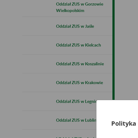
Oddział ZUS w Gorzowie
Wielkopolskim
Oddział ZUS w Jaśle
Oddział ZUS w Kielcach
Oddział ZUS w Koszalinie
Oddział ZUS w Krakowie
Oddział ZUS w Legnicy
Oddział ZUS w Lublinie
Polityka