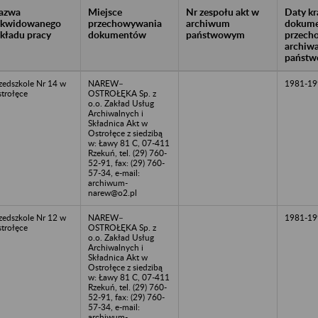
azwa
Miejsce
Nr zespołu akt w
Daty k
likwidowanego
przechowywania
archiwum
dokume
akładu pracy
dokumentów
państwowym
przech
archiw
państw
zedszkole Nr 14 w
NAREW–
1981-19
trołęce
OSTROŁĘKA Sp. z
o.o. Zakład Usług
Archiwalnych i
Składnica Akt w
Ostrołęce z siedzibą
w: Ławy 81 C, 07-411
Rzekuń, tel. (29) 760-
52-91, fax: (29) 760-
57-34, e-mail:
archiwum-
narew@o2.pl
zedszkole Nr 12 w
NAREW–
1981-19
trołęce
OSTROŁĘKA Sp. z
o.o. Zakład Usług
Archiwalnych i
Składnica Akt w
Ostrołęce z siedzibą
w: Ławy 81 C, 07-411
Rzekuń, tel. (29) 760-
52-91, fax: (29) 760-
57-34, e-mail:
archiwum-