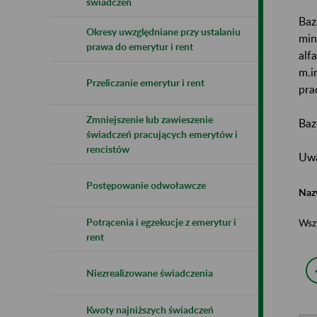
świadczeń
Baz
Okresy uwzględniane przy ustalaniu
min
prawa do emerytur i rent
alf
m.i
Przeliczanie emerytur i rent
pra
Zmniejszenie lub zawieszenie
Baz
świadczeń pracujących emerytów i
rencistów
Uwa
Postępowanie odwoławcze
Naz
Potrącenia i egzekucje z emerytur i
Wsz
rent
Niezrealizowane świadczenia
Kwoty najniższych świadczeń