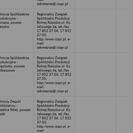
sekretariat@.rzspr.pl
lnicza Spółdzielnia
Regionalny Związek
odukcyjna -
Spółdzielni Produkcji
zciana, powiat
Rolnej Rzeszów ul. Ks.
eszów
Jałowego 6a, tel./fax
17 852 37 04, 17 852
37 05;
http:/www.rzspr.pl, e-
mail:
sekretariat@.rzspr.pl
lnicza Spółdzielnia
Regionalny Związek
odukcyjna -
Spółdzielni Produkcji
zęsówka, powiat
Rolnej Rzeszów ul. Ks.
lbaszowa
Jałowego 6a, tel./fax
17 852 37 04, 17 852
37 05;
http:/www.rzspr.pl, e-
mail:
sekretariat@.rzspr.pl
lniczy Zespół
Regionalny Związek
ółdzielczy -
Spółdzielni Produkcji
etlina Wieś, powiat
Rolnej Rzeszów ul. Ks.
szki
Jałowego 6a, tel./fax
17 852 37 04, 17 852
37 05;
http:/www.rzspr.pl, e-
mail: