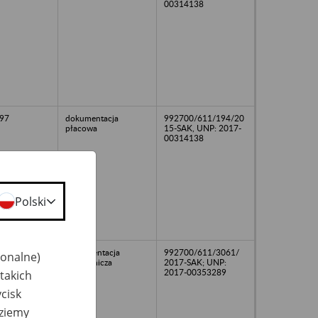
00314138
97
dokumentacja
992700/611/194/20
płacowa
15-SAK, UNP: 2017-
00314138
Polski
Dokumentacja
992700/611/3061/
jonalne)
pracownicza
2017-SAK; UNP:
2017-00353289
takich
cisk
dziemy