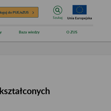
loguj do
PUE/eZUS
Szukaj
y
Baza wiedzy
O ZUS
kształconych