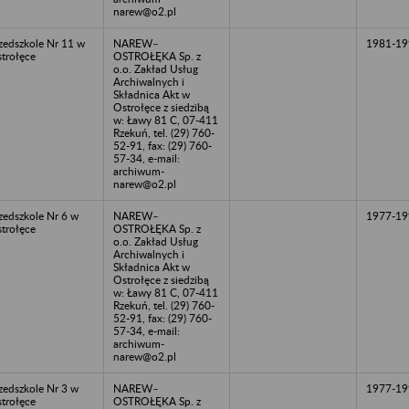
narew@o2.pl
zedszkole Nr 11 w
NAREW–
1981-19
trołęce
OSTROŁĘKA Sp. z
o.o. Zakład Usług
Archiwalnych i
Składnica Akt w
Ostrołęce z siedzibą
w: Ławy 81 C, 07-411
Rzekuń, tel. (29) 760-
52-91, fax: (29) 760-
57-34, e-mail:
archiwum-
narew@o2.pl
zedszkole Nr 6 w
NAREW–
1977-19
trołęce
OSTROŁĘKA Sp. z
o.o. Zakład Usług
Archiwalnych i
Składnica Akt w
Ostrołęce z siedzibą
w: Ławy 81 C, 07-411
Rzekuń, tel. (29) 760-
52-91, fax: (29) 760-
57-34, e-mail:
archiwum-
narew@o2.pl
zedszkole Nr 3 w
NAREW–
1977-19
trołęce
OSTROŁĘKA Sp. z