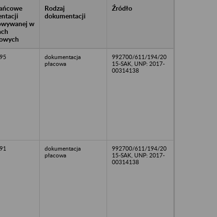
rańcowe
Rodzaj
Źródło
ntacji
dokumentacji
owywanej w
ach
owych
95
dokumentacja
992700/611/194/20
płacowa
15-SAK, UNP: 2017-
00314138
91
dokumentacja
992700/611/194/20
płacowa
15-SAK, UNP: 2017-
00314138