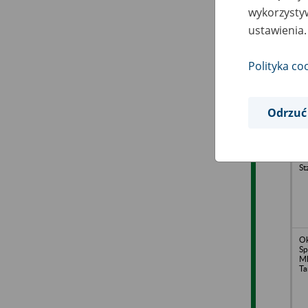
wykorzystyw
ustawienia.
Ro
Wy
po
Polityka co
Odrzuć
Ro
Pr
Sz
St
O
Sp
Ml
Ta