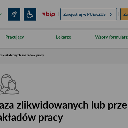
Zarejestruj w
PUE/eZUS
Za
Pracujący
Lekarze
Wzory formularz
zekształconych zakładów pracy
aza zlikwidowanych lub prze
akładów pracy