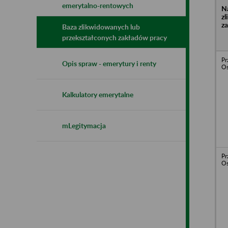
emerytalno-rentowych
N
z
z
Baza zlikwidowanych lub
przekształconych zakładów pracy
Pr
Opis spraw - emerytury i renty
Os
Kalkulatory emerytalne
mLegitymacja
Pr
Os