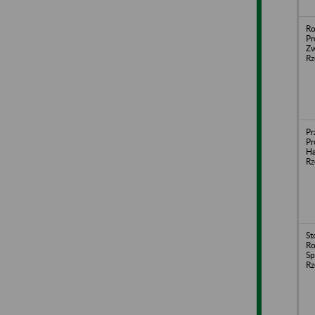
Ro
Pr
Zw
Rz
Pr
Pr
Ha
Rz
St
Ro
Sp
Rz