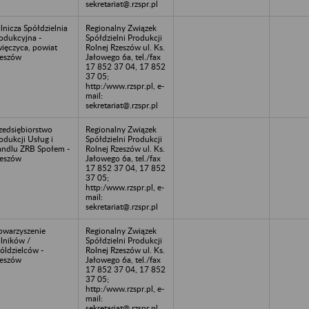
sekretariat@.rzspr.pl
lnicza Spółdzielnia
Regionalny Związek
odukcyjna -
Spółdzielni Produkcji
ięczyca, powiat
Rolnej Rzeszów ul. Ks.
eszów
Jałowego 6a, tel./fax
17 852 37 04, 17 852
37 05;
http:/www.rzspr.pl, e-
mail:
sekretariat@.rzspr.pl
zedsiębiorstwo
Regionalny Związek
odukcji Usług i
Spółdzielni Produkcji
ndlu ZRB Społem -
Rolnej Rzeszów ul. Ks.
eszów
Jałowego 6a, tel./fax
17 852 37 04, 17 852
37 05;
http:/www.rzspr.pl, e-
mail:
sekretariat@.rzspr.pl
owarzyszenie
Regionalny Związek
lników /
Spółdzielni Produkcji
óldzielców -
Rolnej Rzeszów ul. Ks.
eszów
Jałowego 6a, tel./fax
17 852 37 04, 17 852
37 05;
http:/www.rzspr.pl, e-
mail:
sekretariat@.rzspr.pl