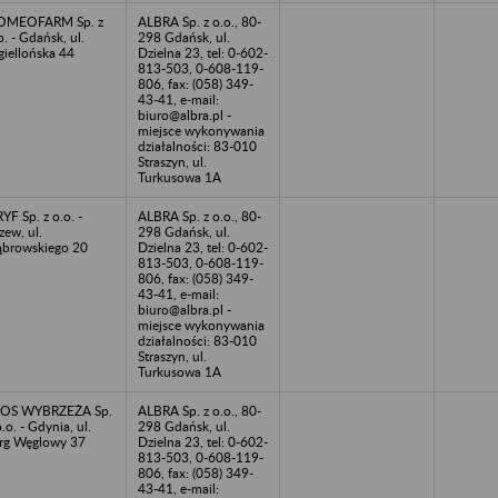
OMEOFARM Sp. z
ALBRA Sp. z o.o., 80-
o. - Gdańsk, ul.
298 Gdańsk, ul.
giellońska 44
Dzielna 23, tel: 0-602-
813-503, 0-608-119-
806, fax: (058) 349-
43-41, e-mail:
biuro@albra.pl -
miejsce wykonywania
działalności: 83-010
Straszyn, ul.
Turkusowa 1A
YF Sp. z o.o. -
ALBRA Sp. z o.o., 80-
zew, ul.
298 Gdańsk, ul.
browskiego 20
Dzielna 23, tel: 0-602-
813-503, 0-608-119-
806, fax: (058) 349-
43-41, e-mail:
biuro@albra.pl -
miejsce wykonywania
działalności: 83-010
Straszyn, ul.
Turkusowa 1A
łOS WYBRZEŻA Sp.
ALBRA Sp. z o.o., 80-
o.o. - Gdynia, ul.
298 Gdańsk, ul.
rg Węglowy 37
Dzielna 23, tel: 0-602-
813-503, 0-608-119-
806, fax: (058) 349-
43-41, e-mail: