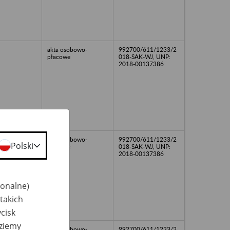
akta osobowo-
992700/611/1233/2
płacowe
018-SAK-WJ, UNP:
2018-00137386
akta osobowo-
992700/611/1233/2
Polski
płacowe
018-SAK-WJ, UNP:
2018-00137386
jonalne)
takich
cisk
dziemy
akta osobowo-
992700/611/1233/2