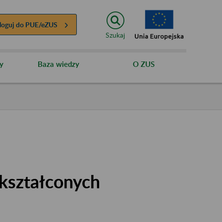
loguj do
PUE/eZUS
Szukaj
y
Baza wiedzy
O ZUS
kształconych