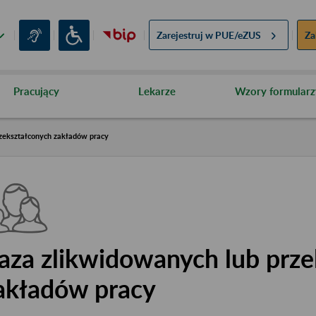
Zarejestruj w
PUE/eZUS
Za
Pracujący
Lekarze
Wzory formularz
zekształconych zakładów pracy
aza zlikwidowanych lub prze
akładów pracy