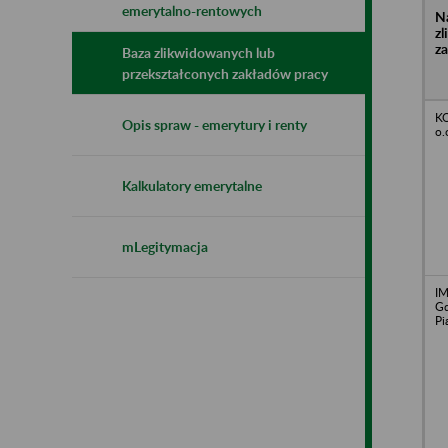
emerytalno-rentowych
N
z
z
Baza zlikwidowanych lub
przekształconych zakładów pracy
K
Opis spraw - emerytury i renty
o.
Kalkulatory emerytalne
mLegitymacja
IM
Gd
Pi