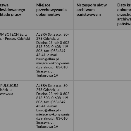
azwa
Miejsce
Nr zespołu akt w
Daty k
likwidowanego
przechowywania
archiwum
dokume
akładu pracy
dokumentów
państwowym
przech
archiw
państw
OMBOTECH Sp. z
ALBRA Sp. z o.o., 80-
o. - Pruszcz Gdański
298 Gdańsk, ul.
Dzielna 23, tel: 0-602-
813-503, 0-608-119-
806, fax: (058) 349-
43-41, e-mail:
biuro@albra.pl -
miejsce wykonywania
działalności: 83-010
Straszyn, ul.
Turkusowa 1A
PULS SCJM -
ALBRA Sp. z o.o., 80-
ańsk, ul.
298 Gdańsk, ul.
astowska
Dzielna 23, tel: 0-602-
813-503, 0-608-119-
806, fax: (058) 349-
43-41, e-mail:
biuro@albra.pl -
miejsce wykonywania
działalności: 83-010
Straszyn, ul.
Turkusowa 1A