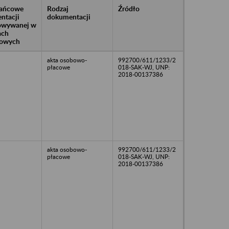
rańcowe
Rodzaj
Źródło
ntacji
dokumentacji
owywanej w
ach
owych
akta osobowo-
992700/611/1233/2
płacowe
018-SAK-WJ, UNP:
2018-00137386
akta osobowo-
992700/611/1233/2
płacowe
018-SAK-WJ, UNP:
2018-00137386