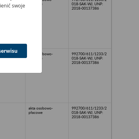
płacowe
018-SAK-WJ, UNP:
ienić swoje
2018-00137386
serwisu
akta osobowo-
992700/611/1233/2
płacowe
018-SAK-WJ, UNP:
2018-00137386
akta osobowo-
992700/611/1233/2
płacowe
018-SAK-WJ, UNP:
2018-00137386