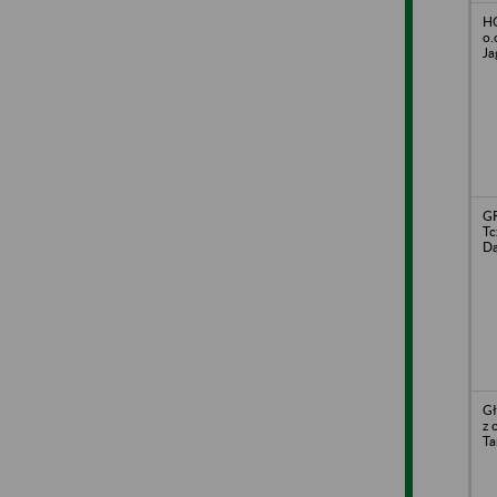
H
o.
Ja
GR
Tc
Dą
G
z 
Ta