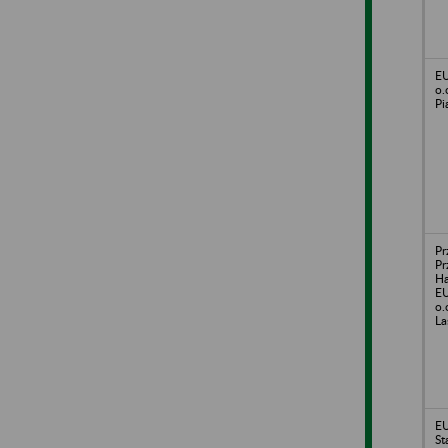
E
o.
Pi
Pr
Pr
Ha
E
o.
La
E
St