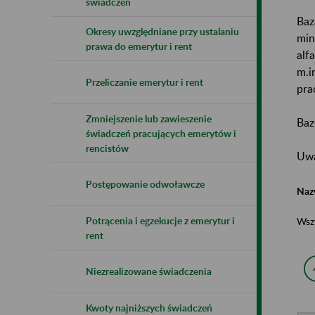
świadczeń
Baz
Okresy uwzględniane przy ustalaniu
min
prawa do emerytur i rent
alf
m.i
Przeliczanie emerytur i rent
pra
Zmniejszenie lub zawieszenie
Baz
świadczeń pracujących emerytów i
rencistów
Uwa
Postępowanie odwoławcze
Naz
Potrącenia i egzekucje z emerytur i
Wsz
rent
Niezrealizowane świadczenia
Kwoty najniższych świadczeń