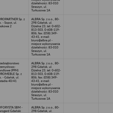
działalności: 83-010
Straszyn, ul.
Turkusowa 1A
UROPARTNER Sp. z
ALBRA Sp. z o.o., 80-
o. - Sopot, ul.
298 Gdańsk, ul.
askowa 2
Dzielna 23, tel: 0-602-
813-503, 0-608-119-
806, fax: (058) 349-
43-41, e-mail:
biuro@albra.pl -
miejsce wykonywania
działalności: 83-010
Straszyn, ul.
Turkusowa 1A
zedsiębiorstwo
ALBRA Sp. z o.o., 80-
zemysłowo-
298 Gdańsk, ul.
ndlowe (PPH)
Dzielna 23, tel: 0-602-
UROMEBLE Sp. z
813-503, 0-608-119-
o. - Gdańsk, ul.
806, fax: (058) 349-
stadia 40/41
43-41, e-mail:
biuro@albra.pl -
miejsce wykonywania
działalności: 83-010
Straszyn, ul.
Turkusowa 1A
UFORYSTA SBM -
ALBRA Sp. z o.o., 80-
arogard Gdański
298 Gdańsk, ul.