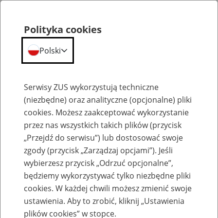
Polityka cookies
Polski
Menu
Szukaj
Serwisy ZUS wykorzystują techniczne
(niezbędne) oraz analityczne (opcjonalne) pliki
cookies. Możesz zaakceptować wykorzystanie
Emerytury
przez nas wszystkich takich plików (przycisk
„Przejdź do serwisu”) lub dostosować swoje
zgody (przycisk „Zarządzaj opcjami”). Jeśli
wybierzesz przycisk „Odrzuć opcjonalne”,
będziemy wykorzystywać tylko niezbędne pliki
Baza zlikwidowanych lub
cookies. W każdej chwili możesz zmienić swoje
przekształconych zakładów pracy
ustawienia. Aby to zrobić, kliknij „Ustawienia
plików cookies” w stopce.