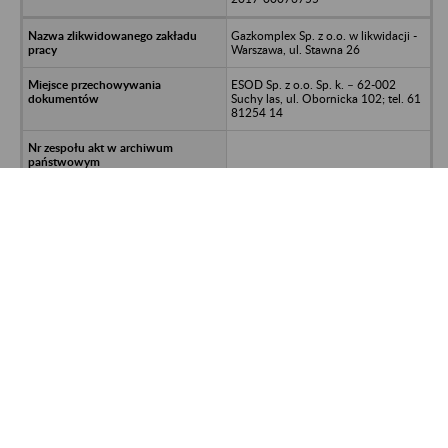
Gazkomplex Sp. z o.o. w likwidacji -
Warszawa, ul. Stawna 26
ESOD Sp. z o.o. Sp. k. – 62-002
Suchy las, ul. Obornicka 102; tel. 61
81254 14
Dokumentacja osobowo-płacowa z
lat 2000-2016
992700/611/1166/2016-SAK; UNP:
2017-00072929
Friland Polska Sp. z o.o. w likwidacji -
Gądki, ul. Poznańska 4
ESOD Sp. z o.o. Sp. k. – 62-002
Suchy las, ul. Obornicka 102; tel. 61
81254 14