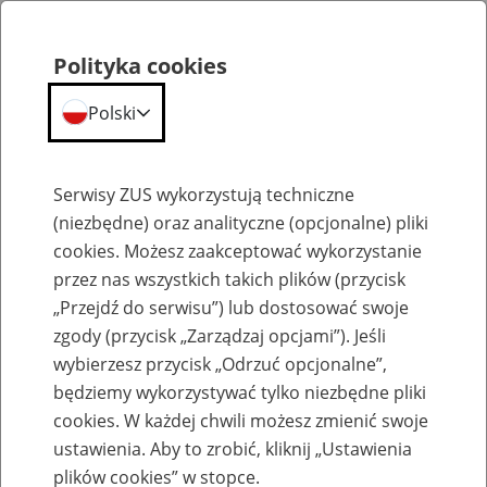
Polityka cookies
Polski
Menu
Szukaj
Serwisy ZUS wykorzystują techniczne
(niezbędne) oraz analityczne (opcjonalne) pliki
cookies. Możesz zaakceptować wykorzystanie
Emerytury
przez nas wszystkich takich plików (przycisk
„Przejdź do serwisu”) lub dostosować swoje
zgody (przycisk „Zarządzaj opcjami”). Jeśli
wybierzesz przycisk „Odrzuć opcjonalne”,
będziemy wykorzystywać tylko niezbędne pliki
Baza zlikwidowanych lub
cookies. W każdej chwili możesz zmienić swoje
przekształconych zakładów pracy
ustawienia. Aby to zrobić, kliknij „Ustawienia
plików cookies” w stopce.