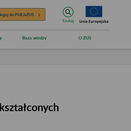
loguj do
PUE/eZUS
Szukaj
y
Baza wiedzy
O ZUS
kształconych