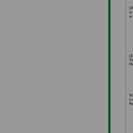
OM
w 
w 
LE
Tr
Ma
WI
o.
Ro