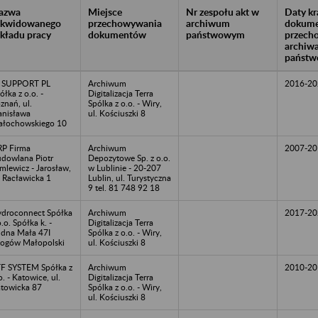
azwa
Miejsce
Nr zespołu akt w
Daty k
likwidowanego
przechowywania
archiwum
dokume
akładu pracy
dokumentów
państwowym
przech
archiw
państw
 SUPPORT PL
Archiwum
2016-20
ółka z o.o. -
Digitalizacja Terra
znań, ul.
Spólka z o.o. - Wiry,
anisława
ul. Kościuszki 8
łochowskiego 10
P Firma
Archiwum
2007-20
dowlana Piotr
Depozytowe Sp. z o.o.
mlewicz - Jarosław,
w Lublinie - 20-207
. Racławicka 1
Lublin, ul. Turystyczna
9 tel. 81 748 92 18
droconnect Spółka
Archiwum
2017-20
o.o. Spółka k. -
Digitalizacja Terra
dna Mała 47I
Spólka z o.o. - Wiry,
ogów Małopolski
ul. Kościuszki 8
F SYSTEM Spółka z
Archiwum
2010-20
o. - Katowice, ul.
Digitalizacja Terra
towicka 87
Spólka z o.o. - Wiry,
ul. Kościuszki 8