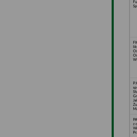
Fu
Sp
FI
li
Oś
Oś
Wy
P.
sp
Sł
Gr
Ja
Żu
Ma
PA
z 
Wa
Pr