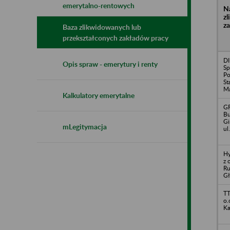
emerytalno-rentowych
N
z
z
Baza zlikwidowanych lub
przekształconych zakładów pracy
DI
Opis spraw - emerytury i renty
Sp
Po
St
Ma
Kalkulatory emerytalne
GR
Bu
Gi
mLegitymacja
ul
Hy
z 
Ru
Gł
TT
o.
Ka