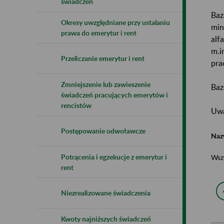
świadczeń
Baz
Okresy uwzględniane przy ustalaniu
min
prawa do emerytur i rent
alf
m.i
Przeliczanie emerytur i rent
pra
Zmniejszenie lub zawieszenie
Baz
świadczeń pracujących emerytów i
rencistów
Uwa
Postępowanie odwoławcze
Naz
Potrącenia i egzekucje z emerytur i
Wsz
rent
Niezrealizowane świadczenia
Kwoty najniższych świadczeń