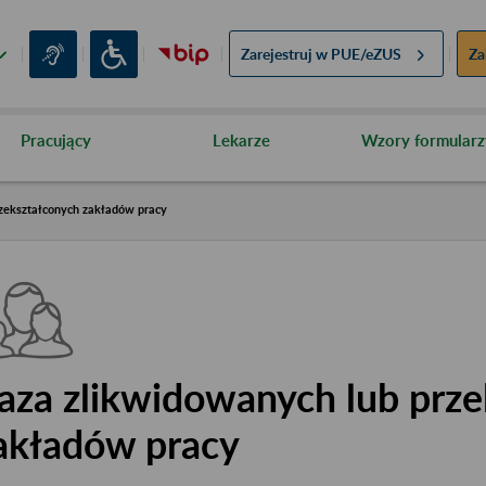
Zarejestruj w
PUE/eZUS
Za
Pracujący
Lekarze
Wzory formularz
zekształconych zakładów pracy
aza zlikwidowanych lub prze
akładów pracy