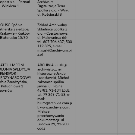
aspost s.a. - Poznań
Archiwum
l. Winklera 1
Digitalizacja Terra
Spólka z o.o. - Wiry,
ul. Kościuszki 8
ROUSG Spółka
Zakład Archiwalny
rtnerska z siedzibą
Składnica Spółka z
Krakowie - Kraków,
o.o. - Częstochowa,
 Białoruska 15/30
ul. Malownicza 66;
tel. 607 706 637; 500
119 895; e-mail:
m.suski@archiwum.bi
z.pl
RATELLI MEONI
ARCHIVIA – usługi
OLONIA SPEDYCJA
archiwistyczne i
 TRENSPORT
historyczne Jakub
IĘDZYNARODOWY
Lutosławski, Michał
Wola Zaradzyńska,
Łakomiec spółka
. Południowa 1
jawna, ul. Rojna
sawerów
48/81, 91-134 Łódź,
tel. 79 369-71-53, e-
mail:
biuro@archivia.com.p
l, www.archivia.com.
Miejsce
przechowywania
dokumentacji: ul.
Ludowa 29, 91-203
Łódź