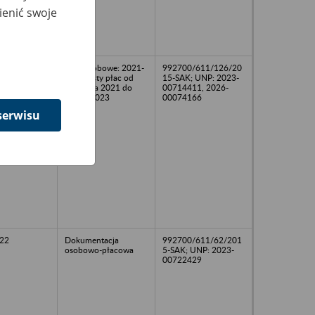
ienić swoje
Akta osobowe: 2021-
992700/611/126/20
2023 Listy płac od
15-SAK; UNP: 2023-
listopada 2021 do
00714411, 2026-
lutego 2023
00074166
serwisu
22
Dokumentacja
992700/611/62/201
osobowo-płacowa
5-SAK; UNP: 2023-
00722429