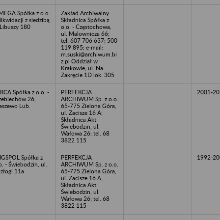
EGA Spółka z o.o.
Zakład Archiwalny
likwidacji z siedzibą
Składnica Spółka z
Libuszy 180
o.o. - Częstochowa,
ul. Malownicza 66;
tel. 607 706 637; 500
119 895; e-mail:
m.suski@archiwum.bi
z.pl Oddział w
Krakowie, ul. Na
Zakręcie 1D lok. 305
RCA Spółka z o.o. -
PERFEKCJA
2001-20
zebiechów 26,
ARCHIWUM Sp. z o.o.
szewo Lub.
65-775 Zielona Góra,
ul. Zacisze 16 A;
Składnica Akt
Świebodzin, ul.
Wałowa 26; tel. 68
3822 115
GSPOL Spółka z
PERFEKCJA
1992-20
o. - Świebodzin, ul.
ARCHIWUM Sp. z o.o.
złogi 11a
65-775 Zielona Góra,
ul. Zacisze 16 A;
Składnica Akt
Świebodzin, ul.
Wałowa 26; tel. 68
3822 115