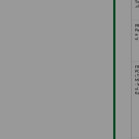
Tr
,u
P
Pa
w 
ul
F
P
i
M
- 
ul
K