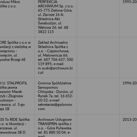
ndusz Mikro
PERFEKCJA
1995-20
ółka z o.o.
ARCHIWUM Sp. z o.o.
65-775 Zielona Góra,
ul. Zacisze 16 A;
Składnica Akt
Świebodzin, ul.
Wałowa 26; tel. 68
3822 115
ORE Spółka z o.o w
Zakład Archiwalny
kwidacji z siedzibą w
Składnica Spółka z
więcimiu -
o.o. - Częstochowa,
więcim, ul.
ul. Malownicza 66;
sokie Brzegi 6E
tel. 607 706 637; 500
119 895; e-mail:
m.suski@archiwum.bi
z.pl
H.U. STALPROFIL
Gminna Spółdzielnia
1996-20
ółka jawna
Samopomoc
awomir Marek
Chłopska - Dynów, ul.
zyb i Zbigniew
Rynek 7a; tel. 16 652-
kubiszyn -
10-52; e-mail
rawica, ul. 3-go
sekretariat@gsdynow.
ja 1B
com
SS To RIDE Spółka
Archiwum Usługowe
2013-20
o.o. w likwidacji -
TRANSPRIN spółka z
rszawa, ul.
o.o. - Góra Puławska,
zewodowa 38 D
tel. 81 880 50 04; e-
mail: