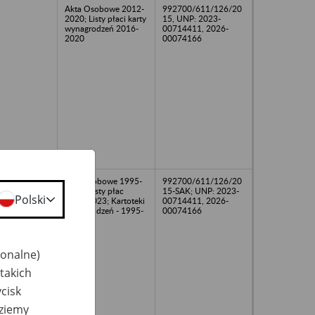
Akta Osobowe 2012-
992700/611/126/20
2020; Listy płaci karty
15, UNP: 2023-
wynagrodzeń 2016-
00714411, 2026-
2020
00074166
Akta osobowe 1995-
992700/611/126/20
2023; Listy płac
15-SAK; UNP: 2023-
Polski
1995-2023; Kartoteki
00714411, 2026-
wynagrodzeń - 1995-
00074166
2014
jonalne)
takich
cisk
dziemy